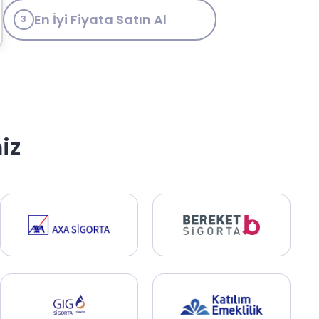
. Bu nedenle yalnızca uygun fiyatlı değil,
En İyi Fiyata Satın Al
mak istiyorsanız doğru sigorta planlaması
3
si gereken süreçlerden biridir. Siz de ikinci
raç artık sizin üzerinize geçtiği için tüm
iz
 işlemleri tamamlandıktan sonra mevcut
ifleri kolayca karşılaştırabilirsiniz. Böylece
sek maddi yükümlülüklerle karşılaşabilirsiniz.
mli güvence sistemlerinden biridir. Siz de