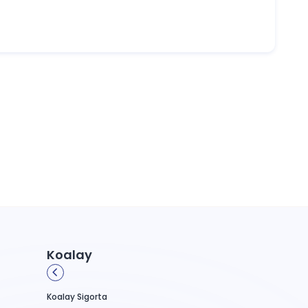
eğişebilir. Bunun yanında geçmiş hasar
eneklerini detaylı şekilde inceleyebilirsiniz.
atları da incelemeniz gerekir. Çünkü güçlü
ma altına almanızı sağlar. Siz de trafikte
ınıza uygun kapsamlı çözümler tercih etmek
ebilirsiniz. Böylece hem güvenli sürüş
Koalay
elisiniz?
Koalay Sigorta