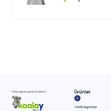
Özellikle yoğun trafikli şehirlerde yaşayan k
kayıtları da fiyatlandırma üzerinde doğrudan 
Koalay üzerinden yapacağınız karşılaştırmalar 
Böylece hem bütçenize uygun hem de ihtiyaçla
Fiyat araştırması yaparken yalnızca düşük 
güvence sağlayan poliçeler uzun vadede çok 
İkinci El Araba Sigortası il
İkinci el araba sigortası, aracınızı yalnızc
oluşabilecek beklenmedik durumlara karşı haz
Özellikle ikinci el araçlarda kullanım geçmiş
büyük önem taşır.
Koalay ile ikinci el araba sigortası tekliflerin
Ürünler
deneyimi yaşayabilir hem de bütçenizi koruya
Kolay sigorta, güvenilir çözüm.
Trafik Sigortası Araç Devri
Trafik Sigortası