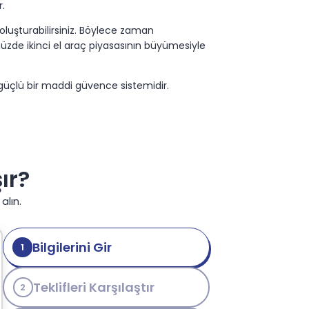
r.
ca oluşturabilirsiniz. Böylece zaman
müzde ikinci el araç piyasasının büyümesiyle
 güçlü bir maddi güvence sistemidir.
r.
 Siz de aracınızı güvenle kullanmak
ır?
sağlarken bazıları çok daha kapsamlı
alın.
 ardı edebiliyor. Oysa doğru poliçe seçimi
sk oranı daha yüksek olduğu için güçlü
Bilgilerini Gir
1
lerini aynı ekranda inceleyebilirsiniz. Böylece
Teklifleri Karşılaştır
2