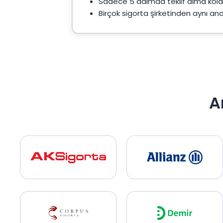
Sadece 5 adımda teklif alma kolayl
İkinci el araç satın aldıktan sonra oluşabile
aynı zamanda güçlü güvence sağlayan poliçele
Birçok sigorta şirketinden aynı anda
yapmalısınız.
Noter Satış Sonrası Trafik
Noter satış sonrası trafik sigortası işlemler
el araç satın aldığınızda noter işlemlerinin
yasal sorumluluk da size ait hale gelir.
A
Birçok sürücü araç devrinden sonra eski po
sigorta belirli şartlarda sona erebilir. Bu ned
Koalay ile noter satış sonrası trafik sigortası 
hem zaman kaybetmez hem de bütçenize uyg
Özellikle yoğun şehir trafiğinde sigortasız şe
Bu nedenle araç devri tamamlandığı anda k
Yeni Alınan Araç Trafik Sig
Yeni alınan araç trafik sigortası, aracı tesli