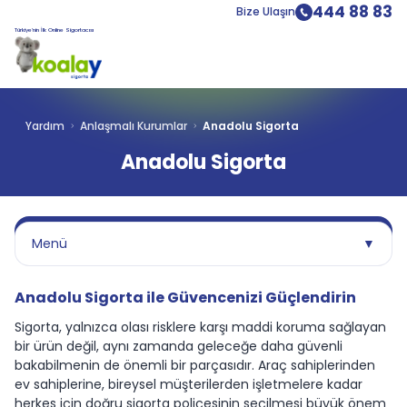
444 88 83
Bize Ulaşın
Türkiye’nin İlk Online Sigortacısı
Yardım
Anlaşmalı Kurumlar
Anadolu Sigorta
Anadolu Sigorta
Menü
▼
Anadolu Sigorta ile Güvencenizi Güçlendirin
Sigorta, yalnızca olası risklere karşı maddi koruma sağlayan
bir ürün değil, aynı zamanda geleceğe daha güvenli
bakabilmenin de önemli bir parçasıdır. Araç sahiplerinden
ev sahiplerine, bireysel müşterilerden işletmelere kadar
herkes için doğru sigorta poliçesinin seçilmesi büyük önem