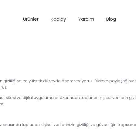
Ürünler
Koalay
Yardım
Blog
zin gizliliğine en yüksek düzeyde önem veriyoruz. Bizimle paylaştığınız tü
ruz.
net sitesi ve dijital uygulamalar üzerinden toplanan kişisel verilerin gizl
ır.
z sırasında toplanan kişisel verilerinizin gizliliği ve güvenliğini kapsam