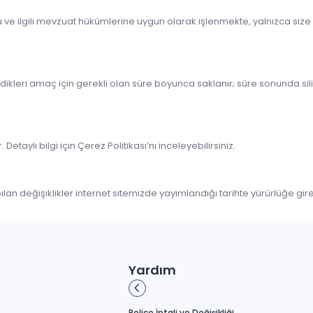
unu ve ilgili mevzuat hükümlerine uygun olarak işlenmekte, yalnızca size
ndikleri amaç için gerekli olan süre boyunca saklanır; süre sonunda silin
etaylı bilgi için Çerez Politikası’nı inceleyebilirsiniz.
pılan değişiklikler internet sitemizde yayımlandığı tarihte yürürlüğe gire
Yardım
Poliçe İptali ve Değişikliği