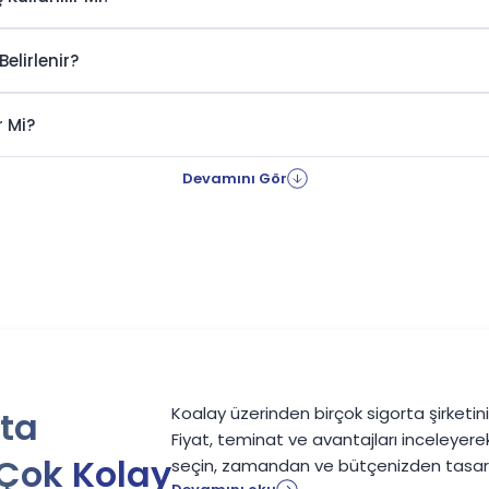
nların önüne geçebilirsiniz.
n yüksek fiyatlarla karşılaşabiliyor. Oysa erken dönemlerde yapıl
Belirlenir?
nya dönemlerinde yapılan yenilemeler ciddi maliyet avantajı sağ
r sayesinde farklı şirketlerin sunduğu yenileme tekliflerini karşıl
r Mi?
ır hem de bütçenizi koruyabilirsiniz.
 poliçenizin kapsamını incelemek de önemlidir. Çünkü ihtiyaçlar
Devamını Gör
güvenli sürüş deneyimi için doğru sigorta seçimi her zaman büyük 
rı ile Maddi Risklere Karşı Güvende Kalı
rşı tarafın zararlarını belirli limitler dahilinde karşılayan önemli g
orumak için kapsamlı poliçeler tercih etmelisiniz.
inde meydana gelen kazalar ciddi maliyetler oluşturabilir. Özellik
atlara sahip olmak büyük avantaj sağlar.
Koalay üzerinden birçok sigorta şirketinin 
rta
esinde yalnızca uygun fiyatlı değil, aynı zamanda kapsamlı koruma
Fiyat, teminat ve avantajları inceleyere
karşı daha hazırlıklı olabilir ve güvenli şekilde araç kullanmaya dev
 Çok Kolay
seçin, zamandan ve bütçenizden tasarr
ulukları yerine getirmek anlamına gelmez. Aynı zamanda sizi mad