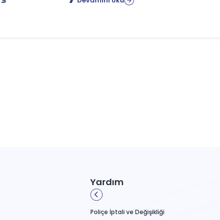
Devamını oku
içe seçimi yaparken detaylı analiz yapmak her zaman büyük önem
Yardım
Poliçe İptali ve Değişikliği