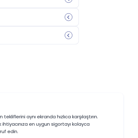
an araştırmalar sayesinde çok daha avantajlı
layabilir.
aştırabilir ve size en uygun seçeneği
ınıza göre daha geniş teminatlar sunan
önem taşır.
n
üvence alanlarıdır. Siz de trafikte
le araç hasarları, sağlık giderleri ve üçüncü
tekliflerini aynı ekranda hızlıca karşılaştırın.
 sağlayan poliçeleri de
k ihtiyacınıza en uygun sigortayı kolayca
am edebilirsiniz.
uf edin.
di yükümlülüklerden koruyan güçlü bir