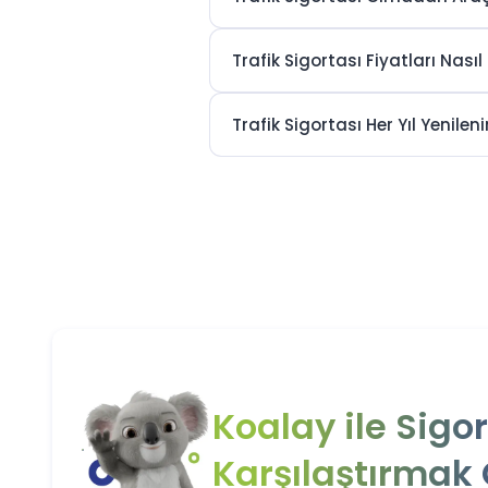
yenileme işlemlerini tamamlayarak olası soru
Birçok sürücü son günlerde işlem yaptığı içi
Trafik Sigortası Fiyatları Nasıl 
teklifler bulmak mümkündür. Özellikle kampa
Koalay üzerinden gerçekleştireceğiniz işlemle
Trafik Sigortası Her Yıl Yenileni
belirleyebilirsiniz. Böylece hem zaman kazan
Trafik sigortası yenileme sürecinde mevcut
seçeneklere geçiş yapabilirsiniz. Trafikte 
Trafik Sigortası Teminatla
Trafik sigortası teminatları, olası kazalarda ka
oluşabilecek maddi risklere karşı kendinizi k
Yoğun şehir trafiğinde veya uzun yol sürüşler
şahıs zararları düşünüldüğünde güçlü temin
Koalay ile Sigo
Koalay ile yapacağınız karşılaştırmalar say
değerlendirebilirsiniz. Böylece olası risklere 
Karşılaştırmak
Doğru sigorta seçimi yalnızca yasal zorunl