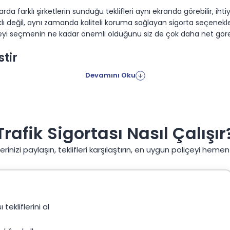
da farklı şirketlerin sunduğu teklifleri aynı ekranda görebilir, iht
aklı değil, aynı zamanda kaliteli koruma sağlayan sigorta seçenekler
yi seçmenin ne kadar önemli olduğunu siz de çok daha net görebi
stir
Devamını Oku
eredeyse tüm araç sahiplerinin ortak hedeflerinden biri haline gel
 isteyebilirsiniz. Ancak burada dikkat edilmesi gereken en öneml
 tercih etmektir.
andığı için eksik teminatlı poliçeler satın alabiliyor. Oysa olası b
Trafik Sigortası Nasıl Çalışır
oliçeler çok daha avantajlı olabilir. Bu nedenle sigorta seçimi 
ilerinizi paylaşın, teklifleri karşılaştırın, en uygun poliçeyi hemen 
lı şirketin teklifini saniyeler içerisinde incelemek mümkün hale ge
 koruma sunan seçenekleri değerlendirebilirsiniz. Özellikle dö
düşürmeniz mümkündür.
lendirirken yalnızca prim tutarına değil, poliçenin sunduğu hizmet
asar süreçleri kullanıcı deneyimini doğrudan etkileyen önemli unsu
tekliflerini al
 Sürecinde Dikkat Edilmesi Gerekenler