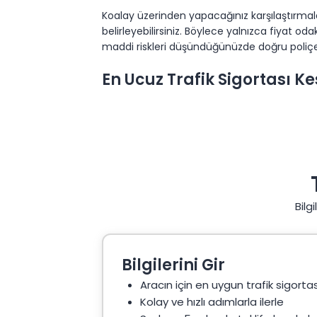
Koalay üzerinden yapacağınız karşılaştırmalar
belirleyebilirsiniz. Böylece yalnızca fiyat od
maddi riskleri düşündüğünüzde doğru poliçe
En Ucuz Trafik Sigortası Ke
En ucuz trafik sigortası arayışı günümüzde n
karşılaşmadan aracınızı güvence altına almak
zamanda yeterli koruma sağlayan bir poliçe
Bazı sürücüler yalnızca fiyat avantajına odakl
düşünüldüğünde kapsamlı güvence sağlayan p
Bilg
Online sistemler sayesinde artık onlarca fark
sayesinde hem bütçenize uygun hem de güçlü
sayesinde maliyetlerinizi ciddi seviyede 
Bilgilerini Gir
En ucuz trafik sigortası seçeneklerini değer
hizmetleri, ek güvence seçenekleri ve hızlı h
Aracın için en uygun trafik sigortası 
Kolay ve hızlı adımlarla ilerle
Trafik Sigortası Teklifi Al