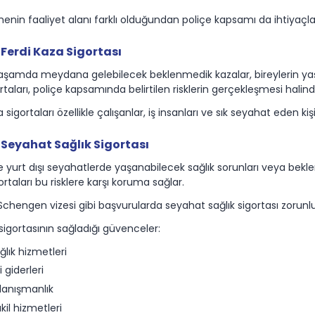
menin faaliyet alanı farklı olduğundan poliçe kapsamı da ihtiyaçlar
Ferdi Kaza Sigortası
aşamda meydana gelebilecek beklenmedik kazalar, bireylerin yaş
rtaları, poliçe kapsamında belirtilen risklerin gerçekleşmesi hal
 sigortaları özellikle çalışanlar, iş insanları ve sık seyahat eden ki
Seyahat Sağlık Sigortası
ve yurt dışı seyahatlerde yaşanabilecek sağlık sorunları veya bekle
ortaları bu risklere karşı koruma sağlar.
 Schengen vizesi gibi başvurularda seyahat sağlık sigortası zorunlu
igortasının sağladığı güvenceler:
ağlık hizmetleri
 giderleri
danışmanlık
kil hizmetleri