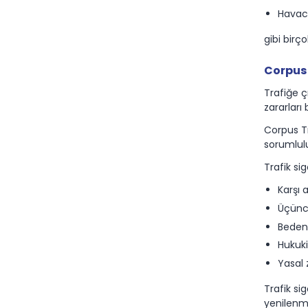
Havacıl
gibi birç
Corpus 
Trafiğe ç
zararları 
Corpus Tr
sorumlulu
Trafik si
Karşı 
Üçüncü
Bedeni
Hukuki
Yasal 
Trafik si
yenilenm