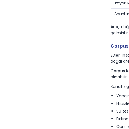
İhtiyari
Anahtar
Araç değ
gelmiştir.
Corpus 
Evler, in
doğal afe
Corpus K
alınabilir.
Konut sig
Yangın
Hırsızl
Su tes
Fırtın
Cam kı