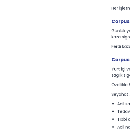
Her işlet
Corpus 
Günlük y
kaza sigo
Ferdi kaza
Corpus 
Yurt içi 
sağlık sig
Özellikle
Seyahat s
Acil s
Tedavi
Tıbbi 
Acil na