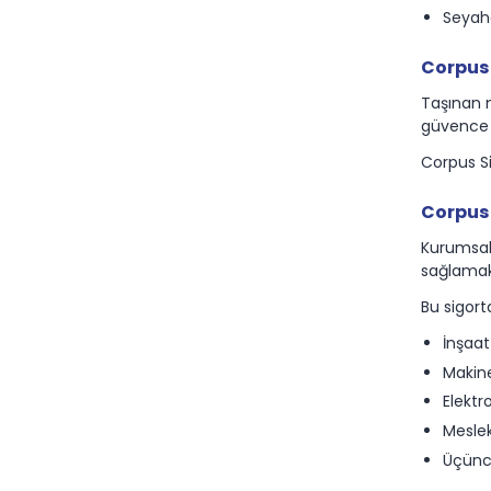
Seyaha
Corpus 
Taşınan m
güvence 
Corpus Si
Corpus 
Kurumsal 
sağlamak
Bu sigorta
İnşaat
Makine 
Elektro
Meslek
Üçüncü