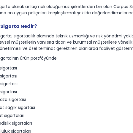
gorta olarak anlaşmalı olduğumuz şirketlerden biri olan Corpus Sig
rına en uygun poliçeleri karşılaştırmalı şekilde değerlendirmelerin
Sigorta Nedir?
gorta, sigortacılık alanında teknik uzmanlığı ve risk yönetimi yakla
ireysel müşterilerin yanı sıra ticari ve kurumsal müşterilere yöneli
 yönetilmesi ve özel teminat gerektiren alanlarda faaliyet gösterm
igorta'nın ürün portföyünde;
 sigortası
sigortası
sigortası
 sigortası
kaza sigortası
t sağlık sigortası
at sigortaları
islik sigortaları
uluk sigortaları