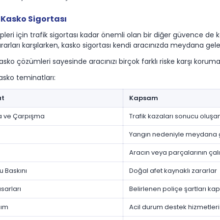
Kasko Sigortası
pleri için trafik sigortası kadar önemli olan bir diğer güvence de ka
ararları karşılarken, kasko sigortası kendi aracınızda meydana gele
sko çözümleri sayesinde aracınızı birçok farklı riske karşı koruma al
sko teminatları:
at
Kapsam
 ve Çarpışma
Trafik kazaları sonucu oluşa
Yangın nedeniyle meydana g
Aracın veya parçalarının ça
u Baskını
Doğal afet kaynaklı zararlar
arları
Belirlenen poliçe şartları k
dım
Acil durum destek hizmetleri