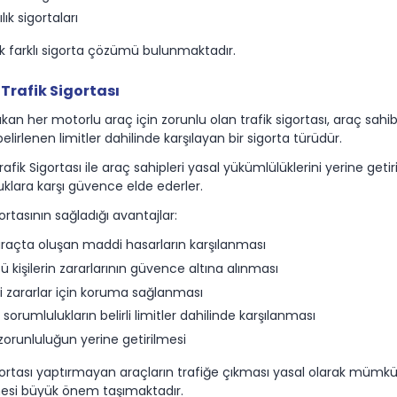
ık sigortaları
ok farklı sigorta çözümü bulunmaktadır.
Trafik Sigortası
ıkan her motorlu araç için zorunlu olan trafik sigortası, araç sah
belirlenen limitler dahilinde karşılayan bir sigorta türüdür.
afik Sigortası ile araç sahipleri yasal yükümlülüklerini yerine ge
klara karşı güvence elde ederler.
gortasının sağladığı avantajlar:
araçta oluşan maddi hasarların karşılanması
 kişilerin zararlarının güvence altına alınması
 zararlar için koruma sağlanması
 sorumlulukların belirli limitler dahilinde karşılanması
zorunluluğun yerine getirilmesi
gortası yaptırmayan araçların trafiğe çıkması yasal olarak mümk
esi büyük önem taşımaktadır.