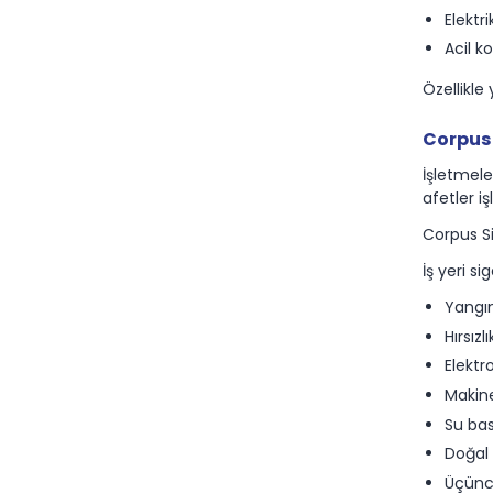
Elektri
Acil k
Özellikle
Corpus 
İşletmeler
afetler iş
Corpus Si
İş yeri si
Yangı
Hırsızlı
Elektr
Makin
Su bas
Doğal 
Üçüncü