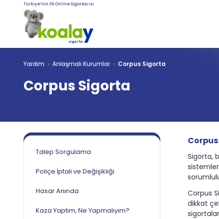
Türkiye’nin İlk Online Sigortacısı
Yardım
Anlaşmalı Kurumlar
Corpus Sigorta
Corpus Sigorta
Corpus 
Talep Sorgulama
Sigorta, 
sistemler
Poliçe İptali ve Değişikliği
sorumlulu
Hasar Anında
Corpus Si
dikkat çe
Kaza Yaptım, Ne Yapmalıyım?
sigortala