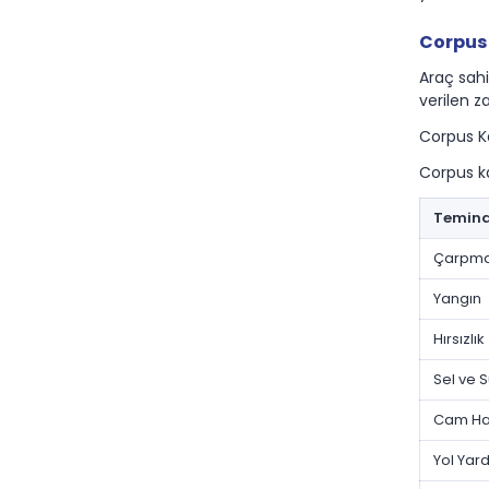
Corpus 
Araç sahi
verilen z
Corpus Ka
Corpus ka
Temin
Çarpma
Yangın
Hırsızlık
Sel ve S
Cam Has
Yol Yar