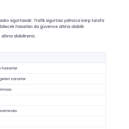
sko sigortasıdır. Trafik sigortası yalnızca karşı tarafa
bilecek hasarları da güvence altına alabilir.
tına alabilirsiniz.
n hasarlar
elen zararlar
lınması
apsamında