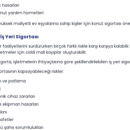
k hasarları
onut yardım hizmetleri
 yüksek maliyetli ev eşyalarına sahip kişiler için konut sigortası ö
İş Yeri Sigortası
 faaliyetlerini sürdürürken birçok farklı riskle karşı karşıya kalabilir
letmeler için ciddi mali kayıplar oluşturabilir.
gorta, işletmelerin ihtiyaçlarına göre şekillendirilebilen iş yeri si
gortasının kapsayabileceği riskler:
n ve patlama
k
onik cihaz zararları
e ekipman hasarları
kını
afetler
 şahıs sorumlulukları