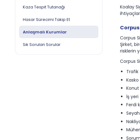
Koalay Si
Kaza Tespit Tutanağı
ihtiyaçla
Hasar Sürecimi Takip Et
Corpus 
Anlaşmalı Kurumlar
Corpus Si
Şirket, b
Sık Sorulan Sorular
risklerin
Corpus S
Trafik
Kasko 
Konut 
İş yeri
Ferdi 
Seyaha
Nakliy
Mühend
Soruml