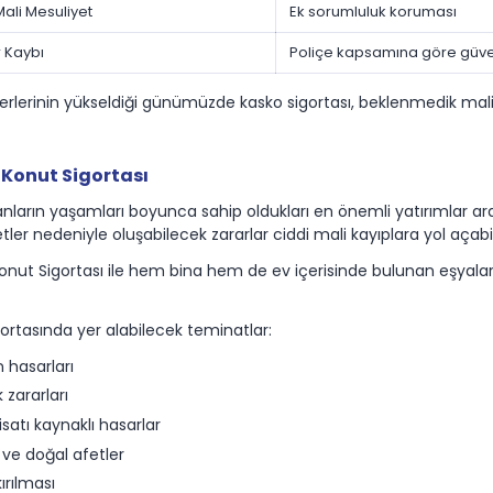
 Mali Mesuliyet
Ek sorumluluk koruması
 Kaybı
Poliçe kapsamına göre güv
erlerinin yükseldiği günümüzde kasko sigortası, beklenmedik mal
Konut Sigortası
sanların yaşamları boyunca sahip oldukları en önemli yatırımlar ara
tler nedeniyle oluşabilecek zararlar ciddi mali kayıplara yol açabil
onut Sigortası ile hem bina hem de ev içerisinde bulunan eşyala
ortasında yer alabilecek teminatlar:
 hasarları
ık zararları
isatı kaynaklı hasarlar
a ve doğal afetler
rılması