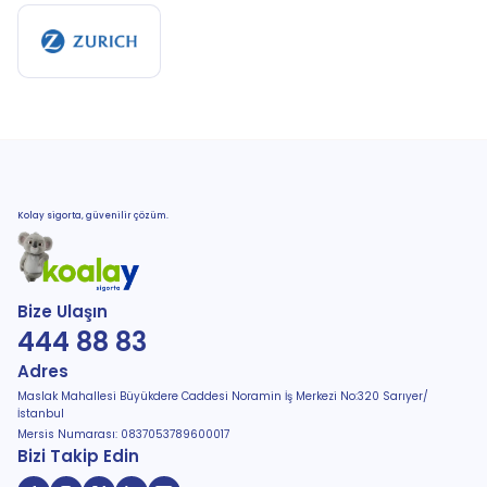
Kolay sigorta, güvenilir çözüm.
Bize Ulaşın
444 88 83
Adres
Maslak Mahallesi Büyükdere Caddesi Noramin İş Merkezi No:320 Sarıyer/
İstanbul
Mersis Numarası: 0837053789600017
Bizi Takip Edin