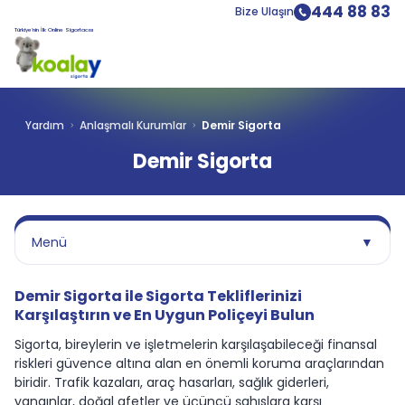
444 88 83
Bize Ulaşın
Türkiye’nin İlk Online Sigortacısı
Yardım
Anlaşmalı Kurumlar
Demir Sigorta
Demir Sigorta
Menü
▼
Demir Sigorta ile Sigorta Tekliflerinizi
Karşılaştırın ve En Uygun Poliçeyi Bulun
Sigorta, bireylerin ve işletmelerin karşılaşabileceği finansal
riskleri güvence altına alan en önemli koruma araçlarından
biridir. Trafik kazaları, araç hasarları, sağlık giderleri,
yangınlar, doğal afetler ve üçüncü şahıslara karşı