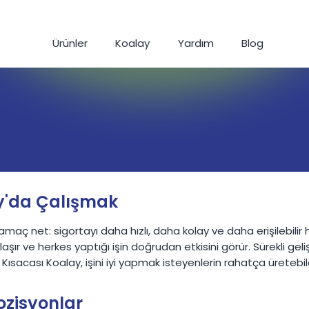
Ürünler
Koalay
Yardım
Blog
y'da Çalışmak
maç net: sigortayı daha hızlı, daha kolay ve daha erişilebilir ha
aşır ve herkes yaptığı işin doğrudan etkisini görür. Sürekli geli
r. Kısacası Koalay, işini iyi yapmak isteyenlerin rahatça üretebi
ozisyonlar