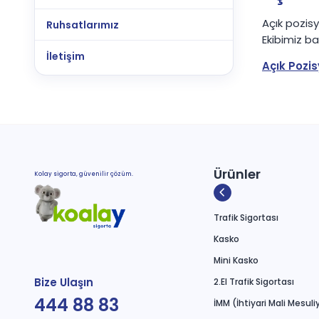
Açık pozis
Ruhsatlarımız
Ekibimiz ba
İletişim
Açık Pozis
Ürünler
Kolay sigorta, güvenilir çözüm.
Trafik Sigortası
Kasko
Mini Kasko
Bize Ulaşın
2.El Trafik Sigortası
444 88 83
İMM (İhtiyari Mali Mesuli