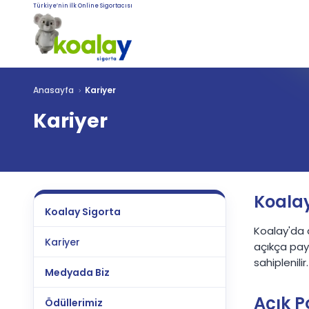
Türkiye’nin İlk Online Sigortacısı
Anasayfa
Kariyer
Kariyer
Koala
Koalay Sigorta
Koalay'da a
Kariyer
açıkça payl
sahiplenili
Medyada Biz
Açık P
Ödüllerimiz