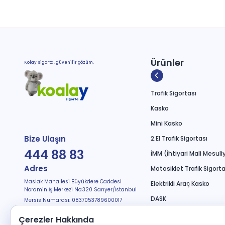
Ürünler
Kolay sigorta, güvenilir çözüm.
Trafik Sigortası
Kasko
Mini Kasko
Bize Ulaşın
2.El Trafik Sigortası
444 88 83
İMM (İhtiyari Mali Mesuli
Adres
Motosiklet Trafik Sigorta
Maslak Mahallesi Büyükdere Caddesi
Elektrikli Araç Kasko
Noramin İş Merkezi No:320 Sarıyer/İstanbul
DASK
Mersis Numarası: 0837053789600017
Bizi Takip Edin
Seyahat Sağlık
Çerezler Hakkında