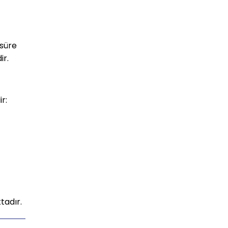
 süre
ir.
r:
tadır.