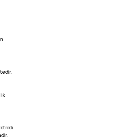
on
tedir.
lik
trikli
dir.