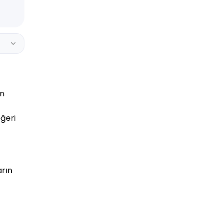
en
eğeri
rın