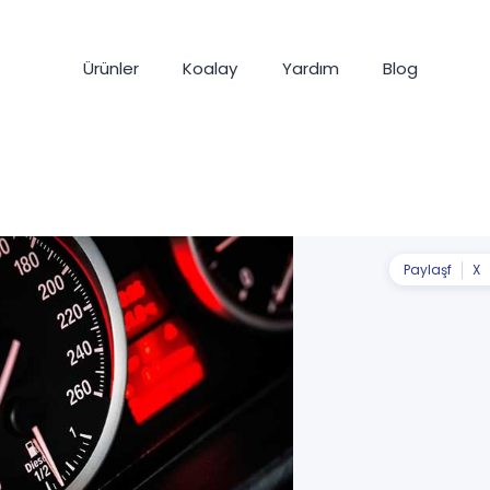
Ürünler
Koalay
Yardım
Blog
Paylaş
f
X