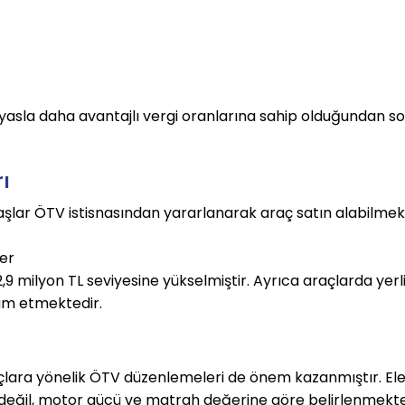
kıyasla daha avantajlı vergi oranlarına sahip olduğundan s
ı
ndaşlar ÖTV istisnasından yararlanarak araç satın alabilmek
ler
2,9 milyon TL
seviyesine yükselmiştir. Ayrıca araçlarda yerli
vam etmektedir.
raçlara yönelik ÖTV düzenlemeleri de önem kazanmıştır. Elek
değil, motor gücü ve matrah değerine göre belirlenmekte