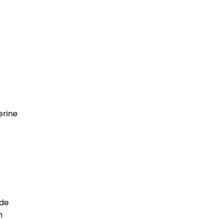
erine
 de
n