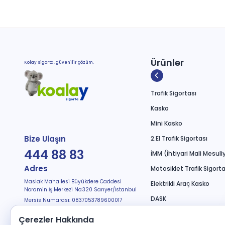
Ürünler
Kolay sigorta, güvenilir çözüm.
Trafik Sigortası
Kasko
Mini Kasko
Bize Ulaşın
2.El Trafik Sigortası
444 88 83
İMM (İhtiyari Mali Mesuli
Adres
Motosiklet Trafik Sigorta
Maslak Mahallesi Büyükdere Caddesi
Elektrikli Araç Kasko
Noramin İş Merkezi No:320 Sarıyer/İstanbul
DASK
Mersis Numarası: 0837053789600017
Bizi Takip Edin
Seyahat Sağlık
Çerezler Hakkında