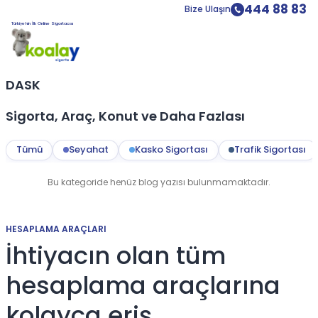
444 88 83
Bize Ulaşın
Türkiye’nin İlk Online Sigortacısı
DASK
Sigorta, Araç, Konut ve Daha Fazlası
Tümü
Seyahat
Kasko Sigortası
Trafik Sigortası
Bu kategoride henüz blog yazısı bulunmamaktadır.
HESAPLAMA ARAÇLARI
İhtiyacın olan tüm
hesaplama araçlarına
kolayca eriş.