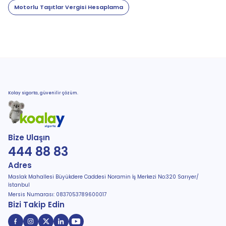
Motorlu Taşıtlar Vergisi Hesaplama
Kolay sigorta, güvenilir çözüm.
Bize Ulaşın
444 88 83
Adres
Maslak Mahallesi Büyükdere Caddesi Noramin İş Merkezi No:320 Sarıyer/
İstanbul
Mersis Numarası: 0837053789600017
Bizi Takip Edin