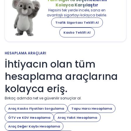
Kolayca Karşılaştır
Hepsini tek yerde incele, sana en
avantajlı sigortayı kolayca belirle.
Trafik Sigortası Teklifi Al
Kasko Teklifi Al
HESAPLAMA ARAÇLARI
İhtiyacın olan tüm
hesaplama araçlarına
kolayca eriş.
Birkaç adımda net ve güvenilir sonuçlar al.
Araç Kasko Fiyatları Sorgulama
Tapu Harcı Hesaplama
ÖTV ve KDV Hesaplama
Araç Yakıt Hesaplama
Araç Değer Kaybı Hesaplama