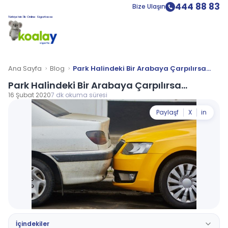
444 88 83
Bize Ulaşın
Türkiye’nin İlk Online Sigortacısı
Ana Sayfa
Blog
Park Halindeki Bir Arabaya Çarpılırsa...
Park Halindeki Bir Arabaya Çarpılırsa...
16 Şubat 2020
7 dk okuma süresi
Paylaş
f
X
in
İçindekiler