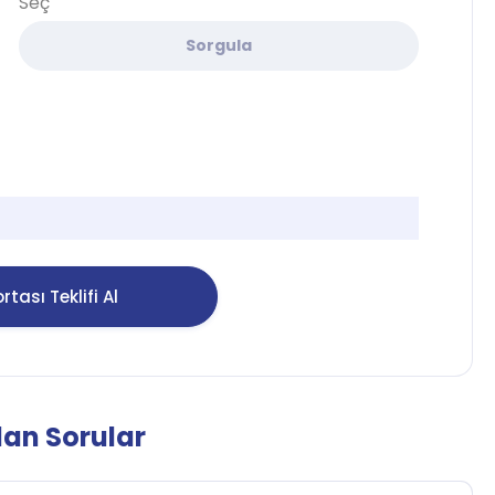
Seç
Sorgula
rtası Teklifi Al
lan Sorular