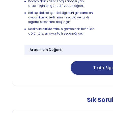
Koalay'dan kasko sorgulaması yap,
aracın için en güncel fiyatları öğren.
Birkaç dakika içinde bilgilerini gir, sana en
uygun kasko tekliflerini hesapla ve farklı
sigorta şirketlerini karşılaştır.
Kasko ile birlikte trafik sigortası tekliflerini de
görüntüle, en avantajlı seçeneği seç.
Aracınızın Değeri:
Trafik Sigo
Sık Soru