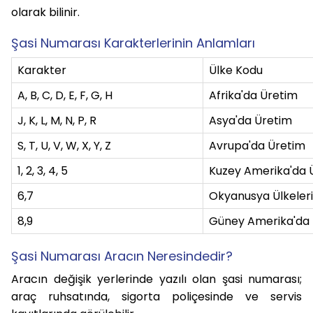
olarak bilinir.
Şasi Numarası Karakterlerinin Anlamları
Karakter
Ülke Kodu
A, B, C, D, E, F, G, H
Afrika'da Üretim
J, K, L, M, N, P, R
Asya'da Üretim
S, T, U, V, W, X, Y, Z
Avrupa'da Üretim
1, 2, 3, 4, 5
Kuzey Amerika'da 
6,7
Okyanusya Ülkeler
8,9
Güney Amerika'da
Şasi Numarası Aracın Neresindedir?
Aracın değişik yerlerinde yazılı olan şasi numarası;
araç ruhsatında, sigorta poliçesinde ve servis