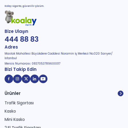
Kolay sigorta, güvenilir çözüm.
Bize Ulaşın
444 88 83
Adres
Maslak Mahallesi Büyükdere Caddesi Noramin İş Merkezi No:320 Sarıyer/
İstanbul
Mersis Numarası: 0837053789600017
Bizi Takip Edin
Ürünler
Trafik Sigortası
Kasko
Mini Kasko
2.El Trafik Sigortası