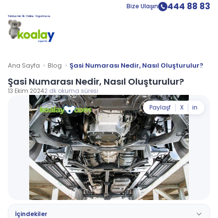
444 88 83
Bize Ulaşın
Türkiye’nin İlk Online Sigortacısı
Ana Sayfa
Blog
Şasi Numarası Nedir, Nasıl Oluşturulur?
Şasi Numarası Nedir, Nasıl Oluşturulur?
13 Ekim 2024
2 dk okuma süresi
Paylaş
f
X
in
İçindekiler