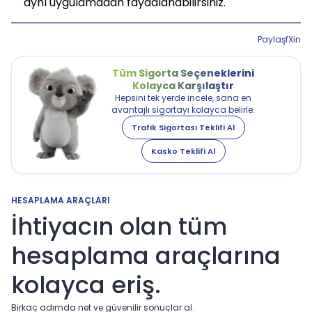
aynı uygulamadan faydalanabilirsiniz.
Paylaş
f
X
in
Tüm Sigorta Seçeneklerini
Kolayca Karşılaştır
Hepsini tek yerde incele, sana en
avantajlı sigortayı kolayca belirle.
Trafik Sigortası Teklifi Al
Kasko Teklifi Al
HESAPLAMA ARAÇLARI
İhtiyacın olan tüm
hesaplama araçlarına
kolayca eriş.
Birkaç adımda net ve güvenilir sonuçlar al.