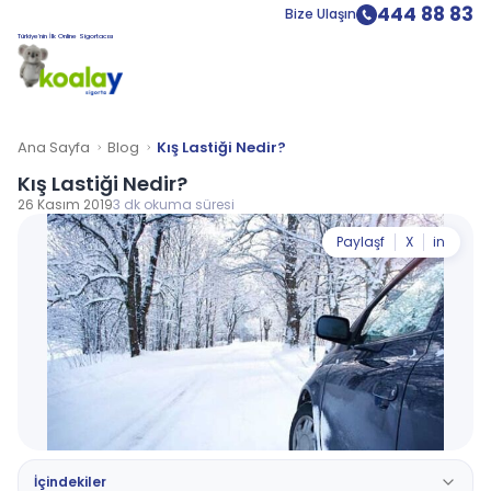
444 88 83
Bize Ulaşın
Türkiye’nin İlk Online Sigortacısı
Ana Sayfa
Blog
Kış Lastiği Nedir?
Kış Lastiği Nedir?
26 Kasım 2019
3 dk okuma süresi
Paylaş
f
X
in
İçindekiler