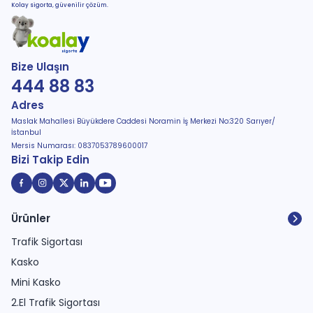
Kolay sigorta, güvenilir çözüm.
Bize Ulaşın
444 88 83
Adres
Maslak Mahallesi Büyükdere Caddesi Noramin İş Merkezi No:320 Sarıyer/
İstanbul
Mersis Numarası: 0837053789600017
Bizi Takip Edin
Ürünler
Trafik Sigortası
Kasko
Mini Kasko
2.El Trafik Sigortası