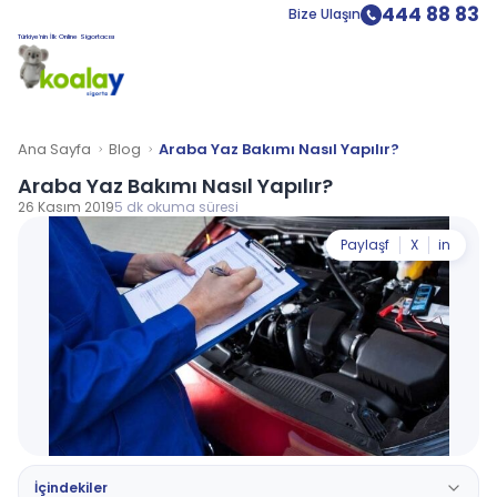
444 88 83
Bize Ulaşın
Türkiye’nin İlk Online Sigortacısı
Ana Sayfa
Blog
Araba Yaz Bakımı Nasıl Yapılır?
Araba Yaz Bakımı Nasıl Yapılır?
26 Kasım 2019
5 dk okuma süresi
Paylaş
f
X
in
İçindekiler