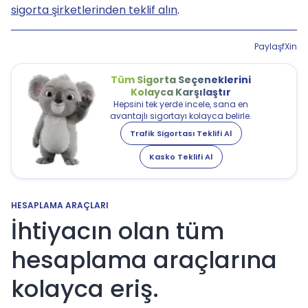
sigorta şirketlerinden teklif alın
.
Paylaş
f
X
in
Tüm Sigorta Seçeneklerini
Kolayca Karşılaştır
Hepsini tek yerde incele, sana en
avantajlı sigortayı kolayca belirle.
Trafik Sigortası Teklifi Al
Kasko Teklifi Al
HESAPLAMA ARAÇLARI
İhtiyacın olan tüm
hesaplama araçlarına
kolayca eriş.