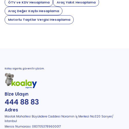
ÖTV ve KDV Hesaplama
Araç Yakıt Hesaplama
Araç Değer Kaybı Hesaplama
Motorlu Taşıtlar Vergisi Hesaplama
Kolay sigorta, güvenilir çözüm.
Bize Ulaşın
444 88 83
Adres
Maslak Mahallesi Büyükdere Caddesi Noramin İş Merkezi No:320 Sarıyer/
İstanbul
Mersis Numarası: 0837053789600017