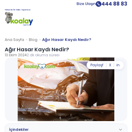
444 88 83
Bize Ulaşın
Türkiye’nin İlk Online Sigortacısı
Ana Sayfa
Blog
Ağır Hasar Kaydı Nedir?
Ağır Hasar Kaydı Nedir?
13 Ekim 2024
2 dk okuma süresi
Paylaş
f
X
in
İçindekiler