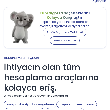
Paylaş
f
X
in
Tüm Sigorta Seçeneklerini
Kolayca Karşılaştır
Hepsini tek yerde incele, sana en
avantajlı sigortayı kolayca belirle.
Trafik Sigortası Teklifi Al
Kasko Teklifi Al
HESAPLAMA ARAÇLARI
İhtiyacın olan tüm
hesaplama araçlarına
kolayca eriş.
Birkaç adımda net ve güvenilir sonuçlar al.
Araç Kasko Fiyatları Sorgulama
Tapu Harcı Hesaplama