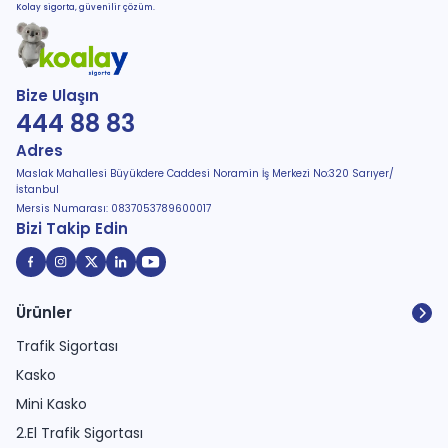
Kolay sigorta, güvenilir çözüm.
Bize Ulaşın
444 88 83
Adres
Maslak Mahallesi Büyükdere Caddesi Noramin İş Merkezi No:320 Sarıyer/
İstanbul
Mersis Numarası: 0837053789600017
Bizi Takip Edin
Ürünler
Trafik Sigortası
Kasko
Mini Kasko
2.El Trafik Sigortası