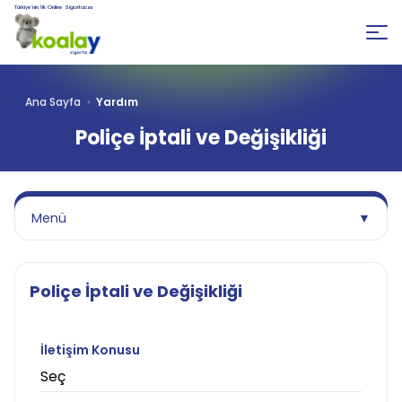
Türkiye’nin İlk Online Sigortacısı
Ana Sayfa
Yardım
Poliçe İptali ve Değişikliği
Menü
▼
Poliçe İptali ve Değişikliği
İletişim Konusu
Seç