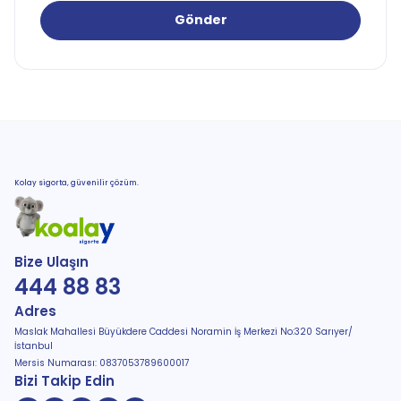
Gönder
Kolay sigorta, güvenilir çözüm.
Bize Ulaşın
444 88 83
Adres
Maslak Mahallesi Büyükdere Caddesi Noramin İş Merkezi No:320 Sarıyer/
İstanbul
Mersis Numarası: 0837053789600017
Bizi Takip Edin