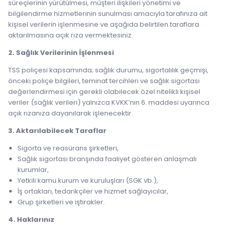
süreçlerinin yürütülmesi, müşteri ilişkileri yönetimi ve
bilgilendirme hizmetlerinin sunulması amacıyla tarafınıza ait
kişisel verilerin işlenmesine ve aşağıda belirtilen taraflara
aktarılmasına açık rıza vermektesiniz.
2. Sağlık Verilerinin İşlenmesi
TSS poliçesi kapsamında; sağlık durumu, sigortalılık geçmişi,
önceki poliçe bilgileri, teminat tercihleri ve sağlık sigortası
değerlendirmesi için gerekli olabilecek özel nitelikli kişisel
veriler (sağlık verileri) yalnızca KVKK’nın 6. maddesi uyarınca
açık rızanıza dayanılarak işlenecektir.
3. Aktarılabilecek Taraflar
Sigorta ve reasürans şirketleri,
Sağlık sigortası branşında faaliyet gösteren anlaşmalı
kurumlar,
Yetkili kamu kurum ve kuruluşları (SGK vb.),
İş ortakları, tedarikçiler ve hizmet sağlayıcılar,
Grup şirketleri ve iştirakler.
4. Haklarınız