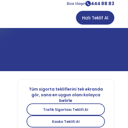
444 88 83
Bize Ulaşın
Hızlı Teklif Al
Tüm sigorta tekliflerini tek ekranda
gör, sana en uygun olanı kolayca
belirle
Trafik Sigortası Teklifi Al
Kasko Teklifi Al