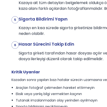
Kazaya ait tüm detayları belgelemek oldukça ön
kaza alanı farklı açılardan fotoğraflanmalıdır. 
Sigorta Bildirimi Yapın
5
Kazayı en kısa sürede sigorta şirketinize bildir
neden olabilir.
Hasar Sürecini Takip Edin
6
Sigorta şirketi tarafından hasar dosyası açılır
dosya ilerleyişi düzenli olarak takip edilmelidir.
Kritik Uyarılar
Kazadan sonra yapılan bazı hatalar sürecin uzamasına vey
Araçları fotoğraf çekmeden hareket ettirmeyin
Eksik veya yanlış bilgi vermekten kaçının
Tutanak imzalanmadan olay yerinden ayrılmayın
Sigorta bildirimini geciktirmeyin