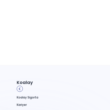
Koalay
Koalay Sigorta
Kariyer