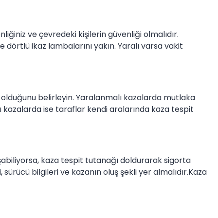
ğiniz ve çevredeki kişilerin güvenliği olmalıdır.
dörtlü ikaz lambalarını yakın. Yaralı varsa vakit
olduğunu belirleyin. Yaralanmalı kazalarda mutlaka
 kazalarda ise taraflar kendi aralarında kaza tespit
biliyorsa, kaza tespit tutanağı doldurarak sigorta
i, sürücü bilgileri ve kazanın oluş şekli yer almalıdır.Kaza