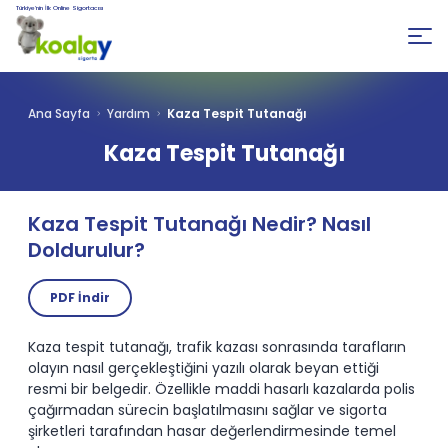
Türkiye’nin İlk Online Sigortacısı
Ana Sayfa
Yardım
Kaza Tespit Tutanağı
Kaza Tespit Tutanağı
Kaza Tespit Tutanağı Nedir? Nasıl
Doldurulur?
PDF İndir
Kaza tespit tutanağı, trafik kazası sonrasında tarafların
olayın nasıl gerçekleştiğini yazılı olarak beyan ettiği
resmi bir belgedir. Özellikle maddi hasarlı kazalarda polis
çağırmadan sürecin başlatılmasını sağlar ve sigorta
şirketleri tarafından hasar değerlendirmesinde temel