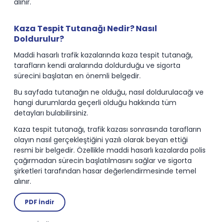
alınır.
Kaza Tespit Tutanağı Nedir? Nasıl
Doldurulur?
Maddi hasarlı trafik kazalarında kaza tespit tutanağı,
tarafların kendi aralarında doldurduğu ve sigorta
sürecini başlatan en önemli belgedir.
Bu sayfada tutanağın ne olduğu, nasıl doldurulacağı ve
hangi durumlarda geçerli olduğu hakkında tüm
detayları bulabilirsiniz.
Kaza tespit tutanağı, trafik kazası sonrasında tarafların
olayın nasıl gerçekleştiğini yazılı olarak beyan ettiği
resmi bir belgedir. Özellikle maddi hasarlı kazalarda polis
çağırmadan sürecin başlatılmasını sağlar ve sigorta
şirketleri tarafından hasar değerlendirmesinde temel
alınır.
PDF İndir