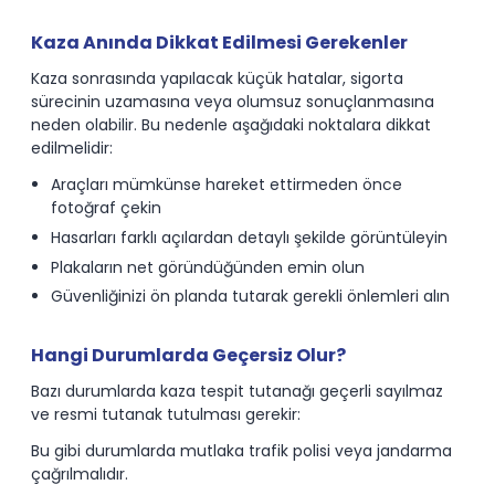
Kaza Anında Dikkat Edilmesi Gerekenler
Kaza sonrasında yapılacak küçük hatalar, sigorta
sürecinin uzamasına veya olumsuz sonuçlanmasına
neden olabilir. Bu nedenle aşağıdaki noktalara dikkat
edilmelidir:
Araçları mümkünse hareket ettirmeden önce
fotoğraf çekin
Hasarları farklı açılardan detaylı şekilde görüntüleyin
Plakaların net göründüğünden emin olun
Güvenliğinizi ön planda tutarak gerekli önlemleri alın
Hangi Durumlarda Geçersiz Olur?
Bazı durumlarda kaza tespit tutanağı geçerli sayılmaz
ve resmi tutanak tutulması gerekir:
Bu gibi durumlarda mutlaka trafik polisi veya jandarma
çağrılmalıdır.