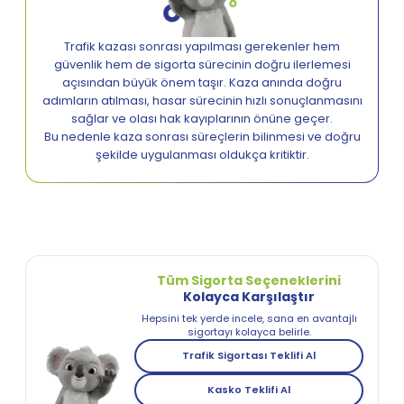
Trafik kazası sonrası yapılması gerekenler hem
güvenlik hem de sigorta sürecinin doğru ilerlemesi
açısından büyük önem taşır. Kaza anında doğru
adımların atılması, hasar sürecinin hızlı sonuçlanmasını
sağlar ve olası hak kayıplarının önüne geçer.
Bu nedenle kaza sonrası süreçlerin bilinmesi ve doğru
şekilde uygulanması oldukça kritiktir.
Tüm Sigorta Seçeneklerini
Kolayca Karşılaştır
Hepsini tek yerde incele, sana en avantajlı
sigortayı kolayca belirle.
Trafik Sigortası Teklifi Al
Kasko Teklifi Al