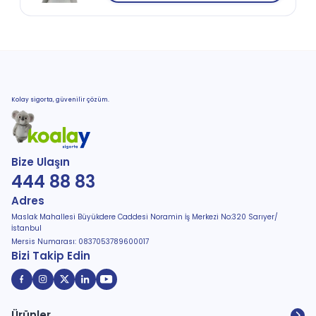
Kolay sigorta, güvenilir çözüm.
Bize Ulaşın
444 88 83
Adres
Maslak Mahallesi Büyükdere Caddesi Noramin İş Merkezi No:320 Sarıyer/
İstanbul
Mersis Numarası: 0837053789600017
Bizi Takip Edin
Ürünler