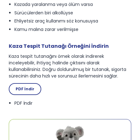
Kazada yaralanma veya ölüm varsa
Sürücülerden biri alkollüyse
Ehliyetsiz araç kullanımı söz konusuysa
Kamu malına zarar verilmişse
Kaza Tespit Tutanağı Örneğini İndirin
Kaza tespit tutanağını örnek olarak indirerek
inceleyebilir, ihtiyaç halinde çıktısını alarak
kullanabilirsiniz. Doğru doldurulmuş bir tutanak, sigorta
sürecinin daha hızlı ve sorunsuz ilerlemesini sağlar.
PDF İndir
PDF İndir