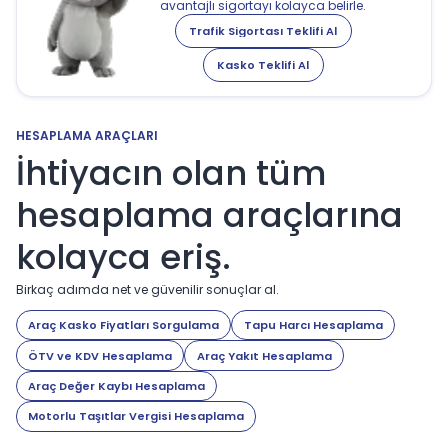
avantajlı sigortayı kolayca belirle.
Trafik Sigortası Teklifi Al
Kasko Teklifi Al
HESAPLAMA ARAÇLARI
İhtiyacın olan tüm
hesaplama araçlarına
kolayca eriş.
Birkaç adımda net ve güvenilir sonuçlar al.
Araç Kasko Fiyatları Sorgulama
Tapu Harcı Hesaplama
ÖTV ve KDV Hesaplama
Araç Yakıt Hesaplama
Araç Değer Kaybı Hesaplama
Motorlu Taşıtlar Vergisi Hesaplama