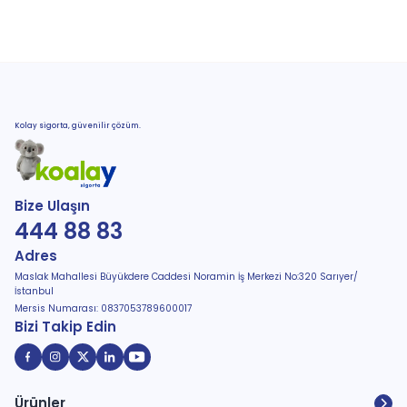
Kolay sigorta, güvenilir çözüm.
Bize Ulaşın
444 88 83
Adres
Maslak Mahallesi Büyükdere Caddesi Noramin İş Merkezi No:320 Sarıyer/
İstanbul
Mersis Numarası: 0837053789600017
Bizi Takip Edin
Ürünler