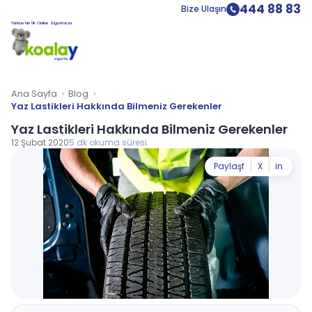
444 88 83
Bize Ulaşın
Türkiye’nin İlk Online Sigortacısı
Ana Sayfa
Blog
Yaz Lastikleri Hakkında Bilmeniz Gerekenler
Yaz Lastikleri Hakkında Bilmeniz Gerekenler
12 Şubat 2020
5 dk okuma süresi
Paylaş
f
X
in