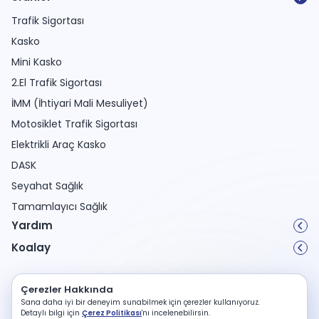
Trafik Sigortası
Kasko
Mini Kasko
2.El Trafik Sigortası
İMM (İhtiyari Mali Mesuliyet)
Motosiklet Trafik Sigortası
Elektrikli Araç Kasko
DASK
Seyahat Sağlık
Tamamlayıcı Sağlık
Yardım
Koalay
Kişisel Verilerin Korunması
Çerezler Hakkında
Çerez Politikası
Sana daha iyi bir deneyim sunabilmek için çerezler kullanıyoruz.
Kullanıcı Sözleşmesi
Detaylı bilgi için
Çerez Politikası
'nı incelenebilirsin.