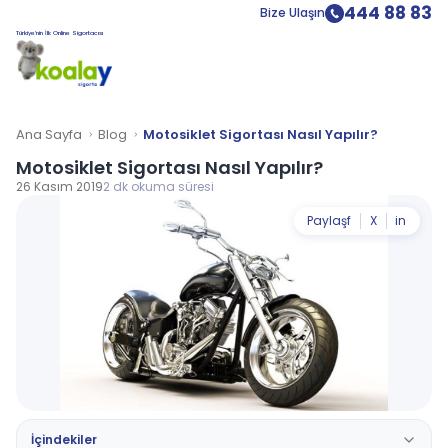
444 88 83
Bize Ulaşın
Türkiye’nin İlk Online Sigortacısı
Ana Sayfa
Blog
Motosiklet Sigortası Nasıl Yapılır?
Motosiklet Sigortası Nasıl Yapılır?
26 Kasım 2019
2 dk okuma süresi
Paylaş
f
X
in
İçindekiler