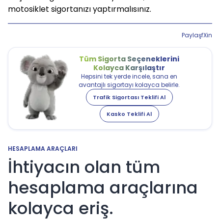
motosiklet sigortanızı yaptırmalısınız.
Paylaş
f
X
in
Tüm Sigorta Seçeneklerini
Kolayca Karşılaştır
Hepsini tek yerde incele, sana en
avantajlı sigortayı kolayca belirle.
Trafik Sigortası Teklifi Al
Kasko Teklifi Al
HESAPLAMA ARAÇLARI
İhtiyacın olan tüm
hesaplama araçlarına
kolayca eriş.