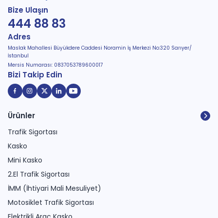
Bize Ulaşın
444 88 83
Adres
Maslak Mahallesi Büyükdere Caddesi Noramin İş Merkezi No:320 Sarıyer/
İstanbul
Mersis Numarası: 0837053789600017
Bizi Takip Edin
Ürünler
Trafik Sigortası
Kasko
Mini Kasko
2.El Trafik Sigortası
İMM (İhtiyari Mali Mesuliyet)
Motosiklet Trafik Sigortası
Elektrikli Araç Kasko