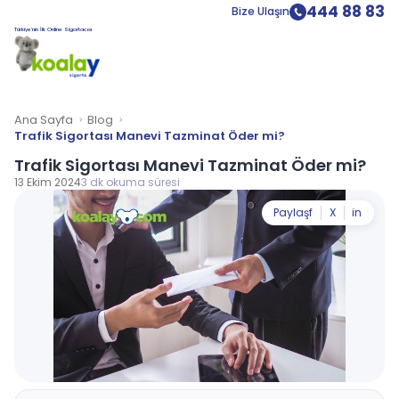
444 88 83
Bize Ulaşın
Türkiye’nin İlk Online Sigortacısı
Ana Sayfa
Blog
Trafik Sigortası Manevi Tazminat Öder mi?
Trafik Sigortası Manevi Tazminat Öder mi?
13 Ekim 2024
3 dk okuma süresi
Paylaş
f
X
in