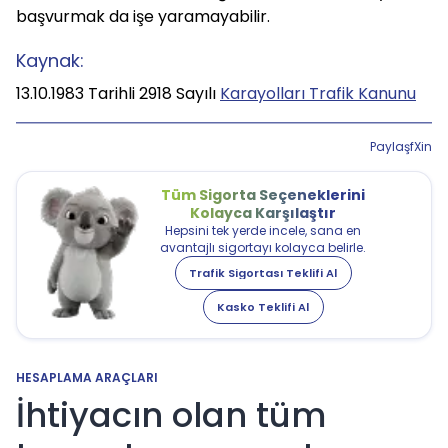
başvurmak da işe yaramayabilir.
Kaynak:
13.10.1983 Tarihli 2918 Sayılı
Karayolları Trafik Kanunu
Paylaş
f
X
in
Tüm Sigorta Seçeneklerini
Kolayca Karşılaştır
Hepsini tek yerde incele, sana en
avantajlı sigortayı kolayca belirle.
Trafik Sigortası Teklifi Al
Kasko Teklifi Al
HESAPLAMA ARAÇLARI
İhtiyacın olan tüm