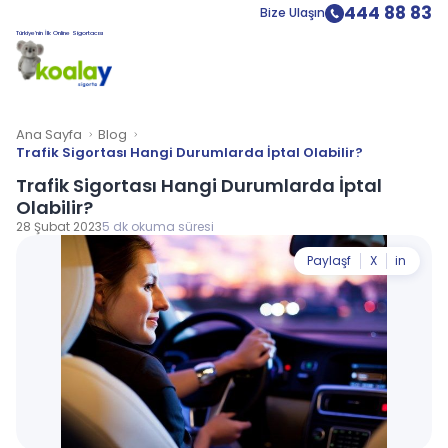
444 88 83
Bize Ulaşın
Türkiye’nin İlk Online Sigortacısı
Ana Sayfa
Blog
Trafik Sigortası Hangi Durumlarda İptal Olabilir?
Trafik Sigortası Hangi Durumlarda İptal
Olabilir?
28 Şubat 2023
5 dk okuma süresi
Paylaş
f
X
in