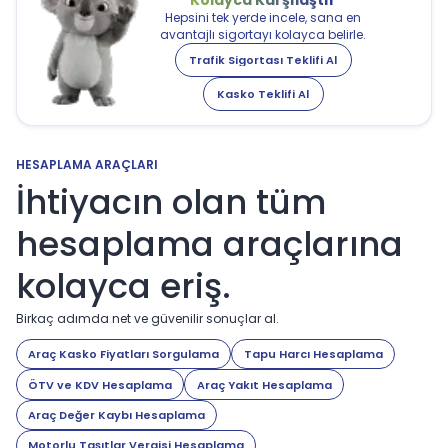
Kolayca Karşılaştır
Hepsini tek yerde incele, sana en
avantajlı sigortayı kolayca belirle.
Trafik Sigortası Teklifi Al
Kasko Teklifi Al
HESAPLAMA ARAÇLARI
İhtiyacın olan tüm
hesaplama araçlarına
kolayca eriş.
Birkaç adımda net ve güvenilir sonuçlar al.
Araç Kasko Fiyatları Sorgulama
Tapu Harcı Hesaplama
ÖTV ve KDV Hesaplama
Araç Yakıt Hesaplama
Araç Değer Kaybı Hesaplama
Motorlu Taşıtlar Vergisi Hesaplama