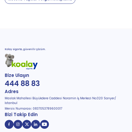
Kolay sigorta, güvenilir çözüm.
Bize Ulaşın
444 88 83
Adres
Maslak Mahallesi Büyükdere Caddesi Noramin İş Merkezi No:320 Sarıyer/
İstanbul
Mersis Numarası: 0837053789600017
Bizi Takip Edin