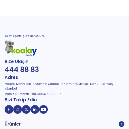
Kolay sigorta, güvenilir çözüm.
Bize Ulaşın
444 88 83
Adres
Maslak Mahallesi Büyükdere Caddesi Noramin İş Merkezi No:320 Sarıyer/
İstanbul
Mersis Numarası: 0837053789600017
Bizi Takip Edin
Ürünler