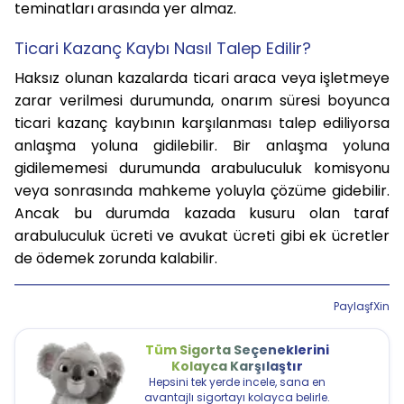
teminatları arasında yer almaz.
Ticari Kazanç Kaybı Nasıl Talep Edilir?
Haksız olunan kazalarda ticari araca veya işletmeye
zarar verilmesi durumunda, onarım süresi boyunca
ticari kazanç kaybının karşılanması talep ediliyorsa
anlaşma yoluna gidilebilir. Bir anlaşma yoluna
gidilememesi durumunda arabuluculuk komisyonu
veya sonrasında mahkeme yoluyla çözüme gidebilir.
Ancak bu durumda kazada kusuru olan taraf
arabuluculuk ücreti ve avukat ücreti gibi ek ücretler
de ödemek zorunda kalabilir.
Paylaş
f
X
in
Tüm Sigorta Seçeneklerini
Kolayca Karşılaştır
Hepsini tek yerde incele, sana en
avantajlı sigortayı kolayca belirle.