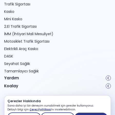
Trafik Sigortası
Kasko
Mini Kasko
2.El Trafik Sigortası
İMM (İhtiyari Mali Mesuliyet)
Motosiklet Trafik Sigortası
Elektrikli Araç Kasko
DASK
Seyahat Sağlık
Tamamlayıcı Sağlık
Yardım
Koalay
Kişisel Verilerin Korunması
Çerezler Hakkında
Çerez Politikası
Sana daha iyi bir deneyim sunabilmek için çerezler kullanıyoruz.
Kullanıcı Sözleşmesi
Detaylı bilgi için
Çerez Politikası
'nı incelenebilirsin.
Sigorta Bilgi ve Gözetim Merkezi