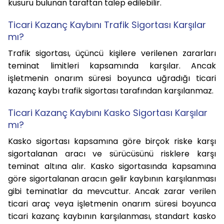
kusuru bulunan taraftan talep edilebilir
.
Ticari Kazanç Kaybını Trafik Sigortası Karşılar
mı?
Trafik sigortası, üçüncü kişilere verilenen zararları
teminat limitleri kapsamında karşılar. Ancak
işletmenin onarım süresi boyunca uğradığı
ticari
kazanç kaybı
trafik sigortası tarafından karşılanmaz.
Ticari Kazanç Kaybını Kasko Sigortası Karşılar
mı?
Kasko sigortası kapsamına göre birçok riske karşı
sigortalanan aracı ve sürücüsünü risklere karşı
teminat altına alır. Kasko sigortasında kapsamına
göre sigortalanan aracın gelir kaybının karşılanması
gibi teminatlar da mevcuttur. Ancak zarar verilen
ticari araç veya işletmenin onarım süresi boyunca
ticari kazanç kaybının karşılanması, standart kasko