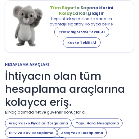
Tüm Sigorta Seçeneklerini
Kolayca Karşılaştır
Hepsini tek yerde incele, sana en
avantajlı sigortayı kolayca belirle.
Trafik Sigortası Teklifi Al
Kasko Teklifi Al
HESAPLAMA ARAÇLARI
İhtiyacın olan tüm
hesaplama araçlarına
kolayca eriş.
Birkaç adımda net ve güvenilir sonuçlar al.
Araç Kasko Fiyatları Sorgulama
Tapu Harcı Hesaplama
ÖTV ve KDV Hesaplama
Araç Yakıt Hesaplama