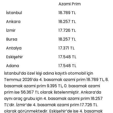
Azami Prim
İstanbul
18.789 TL
Ankara
18.257 TL
İzmir
17.726 TL
Bursa
18.257 TL
Antalya
17.371 TL
Eskişehir
17.548 TL
Adana
17.548 TL
İstanbul’da özel kişi adına kayıtlı otomobil için 
Temmuz 2026’da 4. basamak azami prim 18.789 TL, 8. 
basamak azami prim 9.395 TL, 0. basamak azami 
prim ise 56.367 TL olarak listelenmiştir. Ankara’da 
aynı araç grubu için 4. basamak azami prim 18.257 
TL’dir. İzmir’de 4. basamak azami prim 17.726 TL 
olarak görünmektedir. Eskişehir’de ise 4. basamak 