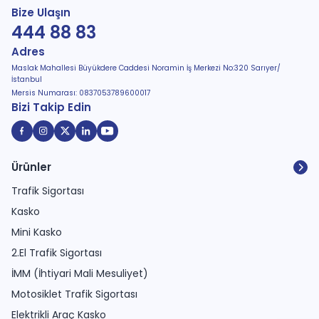
Bize Ulaşın
444 88 83
Adres
Maslak Mahallesi Büyükdere Caddesi Noramin İş Merkezi No:320 Sarıyer/
İstanbul
Mersis Numarası: 0837053789600017
Bizi Takip Edin
Ürünler
Trafik Sigortası
Kasko
Mini Kasko
2.El Trafik Sigortası
İMM (İhtiyari Mali Mesuliyet)
Motosiklet Trafik Sigortası
Elektrikli Araç Kasko