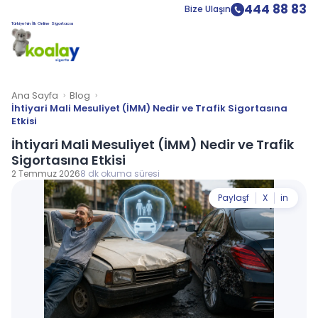
444 88 83
Bize Ulaşın
Türkiye’nin İlk Online Sigortacısı
Ana Sayfa
Blog
İhtiyari Mali Mesuliyet (İMM) Nedir ve Trafik Sigortasına
Etkisi
İhtiyari Mali Mesuliyet (İMM) Nedir ve Trafik
Sigortasına Etkisi
2 Temmuz 2026
8 dk okuma süresi
Paylaş
f
X
in