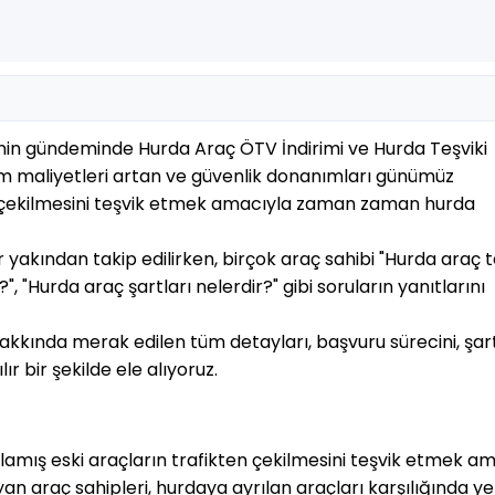
şinin gündeminde
Hurda Araç ÖTV İndirimi ve Hurda Teşviki
kım maliyetleri artan ve güvenlik donanımları günümüz
en çekilmesini teşvik etmek amacıyla zaman zaman hurda
er yakından takip edilirken, birçok araç sahibi "Hurda araç t
", "Hurda araç şartları nelerdir?" gibi soruların yanıtlarını
hakkında merak edilen tüm detayları, başvuru sürecini, şart
r bir şekilde ele alıyoruz.
mış eski araçların trafikten çekilmesini teşvik etmek am
yan araç sahipleri, hurdaya ayrılan araçları karşılığında ye