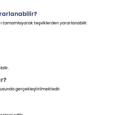
rarlanabilir?
arı tamamlayarak teşviklerden yararlanabilir.
ilir.
ır?
tusunda gerçekleştirilmektedir.