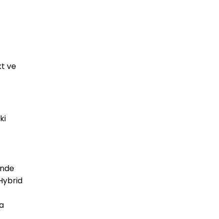
t ve 
i 
nde 
Hybrid 
a 