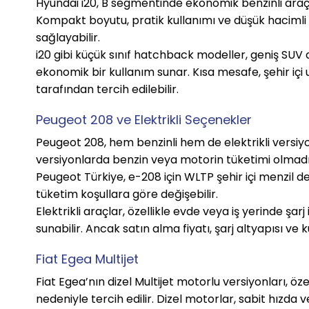
Hyundai i20, B segmentinde ekonomik benzinli araç a
Kompakt boyutu, pratik kullanımı ve düşük hacimli m
sağlayabilir.
i20 gibi küçük sınıf hatchback modeller, geniş SUV a
ekonomik bir kullanım sunar. Kısa mesafe, şehir içi
tarafından tercih edilebilir.
Peugeot 208 ve Elektrikli Seçenekler
Peugeot 208, hem benzinli hem de elektrikli versiyon
versiyonlarda benzin veya motorin tüketimi olmadı
Peugeot Türkiye, e-208 için WLTP şehir içi menzil 
tüketim koşullara göre değişebilir.
Elektrikli araçlar, özellikle evde veya iş yerinde şar
sunabilir. Ancak satın alma fiyatı, şarj altyapısı ve 
Fiat Egea Multijet
Fiat Egea’nın dizel Multijet motorlu versiyonları, öz
nedeniyle tercih edilir. Dizel motorlar, sabit hızd