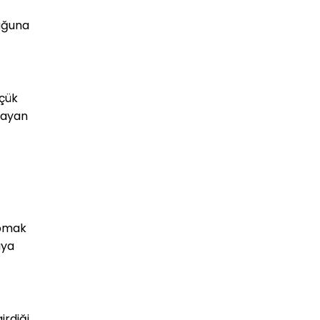
uğuna 
çük 
rayan 
pmak 
ya 
rdiği 