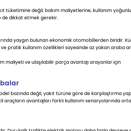
ıt tüketimine değil; bakım maliyetlerine, kullanım yoğunl
ne de dikkat etmek gerekir.
zarında yaygın bulunan ekonomik otomobillerden biridir. Kü
 ve pratik kullanım özellikleri sayesinde az yakan araba a
ım maliyeti ve ulaşılabilir parça avantajı arayanlar için 
abalar
odel bazında değil, yakıt türüne göre de karşılaştırma ya
rikli araçların avantajları farklı kullanım senaryolarında orta
ıdır. Dur-kalk trafikte elektrik motoru daha fazla devreye gi