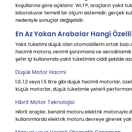
koşullarına göre açıklanır. WLTP, araçların yakıt tük
laboratuvar temelli bir ölçüm sistemidir; gerçek kull
nedeniyle sonuçlar değişebilir.
En Az Yakan Arabalar Hangi Özelli
Yakıt tüketimi düşük olan otomobillerin ortak bazı öz
hacimli motora, verimli şanzımana ve aerodinamik ta
şehir içi kullanımda yakıt tüketimini ciddi şekilde aza
Düşük Motor Hacmi
1.0, 1.2 veya 1.5 litre gibi düşük hacimli motorlar, öze
küçük motorlar, düşük tüketimle yeterli performansı
Hibrit Motor Teknolojisi
Hibrit araçlar, benzinli motoru elektrik motoruyla de
kullanımlarda elektrik motoru devreye girerek yakı