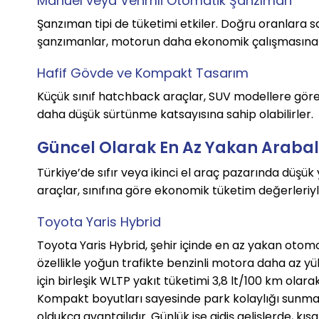
Manuel veya Verimli Otomatik Şanzıman
Şanzıman tipi de tüketimi etkiler. Doğru oranlara s
şanzımanlar, motorun daha ekonomik çalışmasına 
Hafif Gövde ve Kompakt Tasarım
Küçük sınıf hatchback araçlar, SUV modellere göre
daha düşük sürtünme katsayısına sahip olabilirler.
Güncel Olarak En Az Yakan Arabal
Türkiye’de sıfır veya ikinci el araç pazarında düşük
araçlar, sınıfına göre ekonomik tüketim değerleriyl
Toyota Yaris Hybrid
Toyota Yaris Hybrid, şehir içinde en az yakan otomob
özellikle yoğun trafikte benzinli motora daha az yük
için birleşik WLTP yakıt tüketimi 3,8 lt/100 km olar
Kompakt boyutları sayesinde park kolaylığı sunması, 
oldukça avantajlıdır. Günlük işe gidiş gelişlerde, k