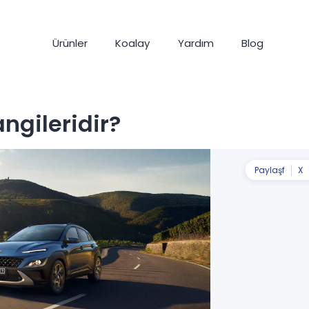
Ürünler
Koalay
Yardım
Blog
ngileridir?
Paylaş
f
X