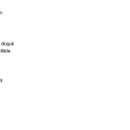
ı 
 düşük 
ikle 
i 