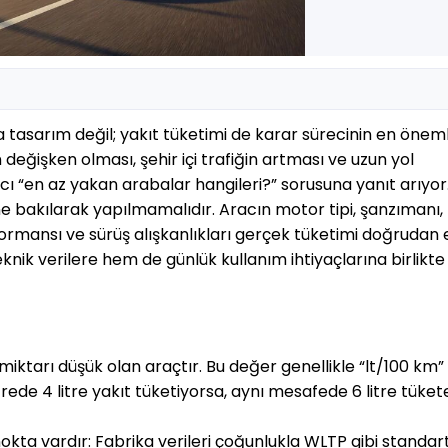
tasarım değil; yakıt tüketimi de karar sürecinin en önemli
n değişken olması, şehir içi trafiğin artması ve uzun yol 
cı “en az yakan arabalar hangileri?” sorusuna yanıt arıyor
ne bakılarak yapılmamalıdır. Aracın motor tipi, şanzımanı, 
formansı ve sürüş alışkanlıkları gerçek tüketimi doğrudan et
nik verilere hem de günlük kullanım ihtiyaçlarına birlikte 
iktarı düşük olan araçtır. Bu değer genellikle “lt/100 km” 
rede 4 litre yakıt tüketiyorsa, aynı mesafede 6 litre tükete
ta vardır: Fabrika verileri çoğunlukla WLTP gibi standart