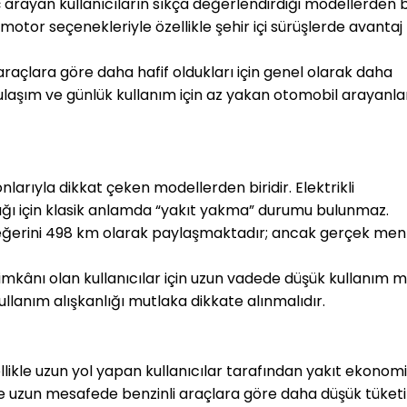
rayan kullanıcıların sıkça değerlendirdiği modellerden bir
otor seçenekleriyle özellikle şehir içi sürüşlerde avantaj 
raçlara göre daha hafif oldukları için genel olarak daha 
 ulaşım ve günlük kullanım için az yakan otomobil arayanlar
larıyla dikkat çeken modellerden biridir. Elektrikli 
ğı için klasik anlamda “yakıt yakma” durumu bulunmaz. 
değerini 498 km olarak paylaşmaktadır; ancak gerçek menzi
j imkânı olan kullanıcılar için uzun vadede düşük kullanım ma
kullanım alışkanlığı mutlaka dikkate alınmalıdır.
ellikle uzun yol yapan kullanıcılar tarafından yakıt ekonomis
a ve uzun mesafede benzinli araçlara göre daha düşük tüketi