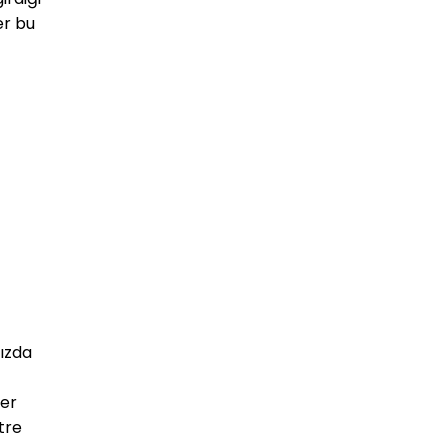
r bu 
ızda 
er 
tre 