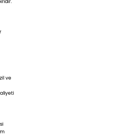
idir. 
 
l ve 
liyeti 
i 
m 