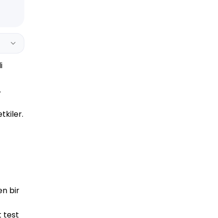
 
.
kiler. 
n bir 
 test 