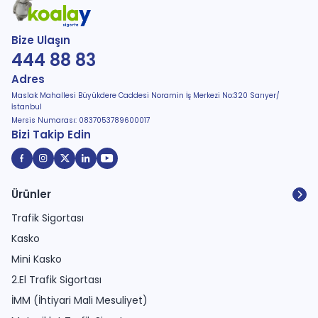
Bize Ulaşın
444 88 83
Adres
Maslak Mahallesi Büyükdere Caddesi Noramin İş Merkezi No:320 Sarıyer/
İstanbul
Mersis Numarası: 0837053789600017
Bizi Takip Edin
Ürünler
Trafik Sigortası
Kasko
Mini Kasko
2.El Trafik Sigortası
İMM (İhtiyari Mali Mesuliyet)