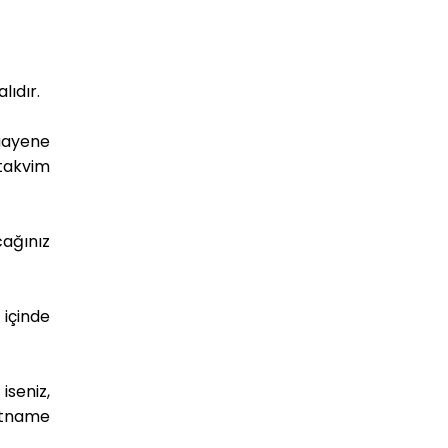
lıdır.
uayene
 takvim
cağınız
 içinde
iseniz,
letname