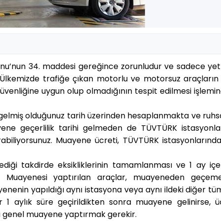
unu’nun 34. maddesi gereğince zorunludur ve sadece yetk
 Ülkemizde trafiğe çıkan motorlu ve motorsuz araçların
 güvenliğine uygun olup olmadığının tespit edilmesi işlemi
 gelmiş olduğunuz tarih üzerinden hesaplanmakta ve ruhs
ayene geçerlilik tarihi gelmeden de TÜVTÜRK istasyonla
abiliyorsunuz. Muayene ücreti, TÜVTÜRK istasyonlarında
ği takdirde eksikliklerinin tamamlanması ve 1 ay içer
 Muayenesi yaptırılan araçlar, muayeneden geçemed
nenin yapıldığı aynı istasyona veya aynı ildeki diğer tü
1 aylık süre geçirildikten sonra muayene gelinirse, üc
li genel muayene yaptırmak gerekir.