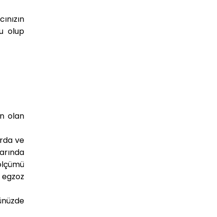
cınızın
u olup
n olan
arda ve
arında
ölçümü
z egzoz
ünüzde