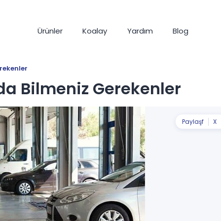
Ürünler
Koalay
Yardım
Blog
rekenler
a Bilmeniz Gerekenler
Paylaş
f
X