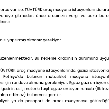
 borcu var ise, TÜVTÜRK araç muayene istasyonlarında ara
eneye gitmeden önce aracınızın vergi ve ceza borc
sınız.
nızı yaptırmış olmanız gerekiyor.
üzenlenmektedir. Bu nedenle aracınızın durumuna uygu
TÜVTÜRK araç muayene istasyonlarında, gezici istasyonl
 Fethiye’de bulunan motosiklet muayene istasyonl
i için randevu almanız gerekmiyor. Egzoz gazı emisyon 
lgesinin aslı, motorlu taşıt egzoz emisyon ruhsatı (İlk ke
alep edilmez) bulunması gerekir.
 ehliyet ya da pasaport da aracı muayeneye götürdüğ