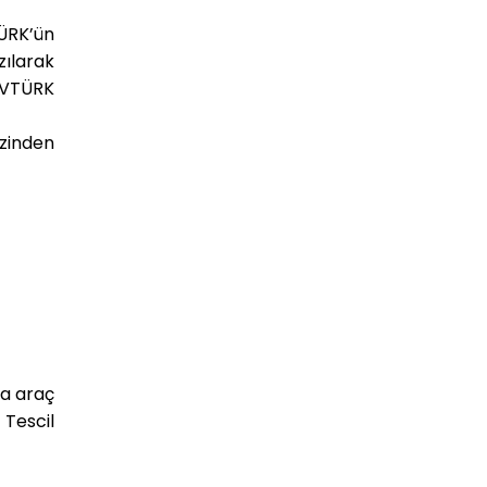
ÜRK’ün
ılarak
ÜVTÜRK
ezinden
da araç
 Tescil