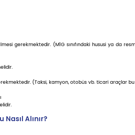
ilmesi gerekmektedir. (M1G sınıfındaki hususi ya da resm
lidir.
gerekmektedir. (Taksi, kamyon, otobüs vb. ticari araçlar b
ı
lidir.
Nasıl Alınır?