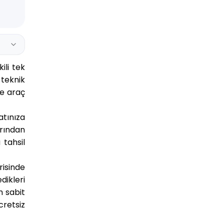
ili tek
 teknik
ne araç
atınıza
rından
 tahsil
isinde
ikleri
m sabit
retsiz