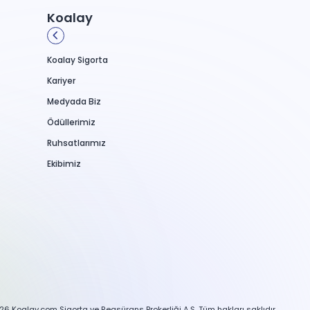
Koalay
Koalay Sigorta
Kariyer
Medyada Biz
Ödüllerimiz
Ruhsatlarımız
Ekibimiz
26 Koalay.com Sigorta ve Reasürans Brokerliği A.Ş. Tüm hakları saklıdır.