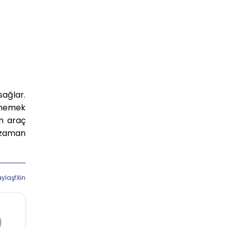
sağlar.
tmemek
an araç
 zaman
aylaş
f
X
in