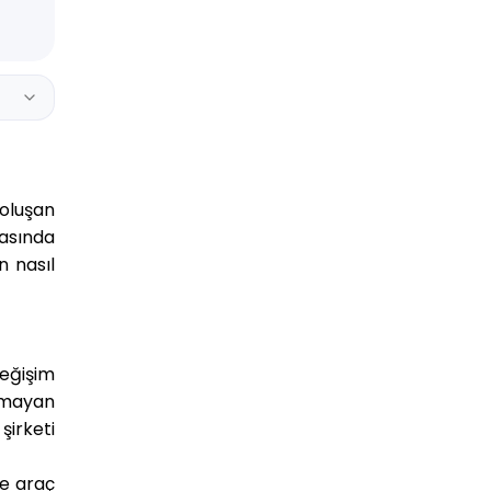
 oluşan
asında
n nasıl
değişim
olmayan
şirketi
de araç