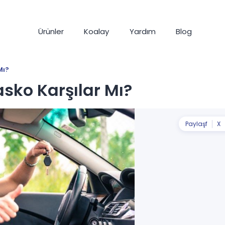
Ürünler
Koalay
Yardım
Blog
Mı?
sko Karşılar Mı?
Paylaş
f
X