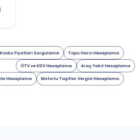
 Kasko Fiyatları Sorgulama
Tapu Harcı Hesaplama
ÖTV ve KDV Hesaplama
Araç Yakıt Hesaplama
ybı Hesaplama
Motorlu Taşıtlar Vergisi Hesaplama