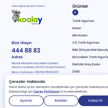
Ürünler
Kolay sigorta, güvenilir çözüm.
Trafik Sigortası
Kasko
Mini Kasko
Bize Ulaşın
2.El Trafik Sigortası
444 88 83
İMM (İhtiyari Mali Mesuli
Adres
Motosiklet Trafik Sigorta
Maslak Mahallesi Büyükdere Caddesi
Elektrikli Araç Kasko
Noramin İş Merkezi No:320 Sarıyer/İstanbul
DASK
Mersis Numarası: 0837053789600017
Bizi Takip Edin
Seyahat Sağlık
Çerezler Hakkında
Tamamlayıcı Sağlık
Sana daha iyi bir deneyim sunabilmek için çerezler kullanıyoruz
Detaylı bilgi için
Çerez Politikası
'nı incelenebilirsin.
Kişisel Verilerin Korunması
Çerez Politikası
Kullanıcı Sözleşmesi
Ayarlar
Reddet
Kabul Et