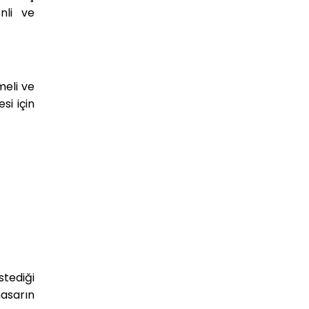
nli ve
meli ve
si için
stediği
hasarın