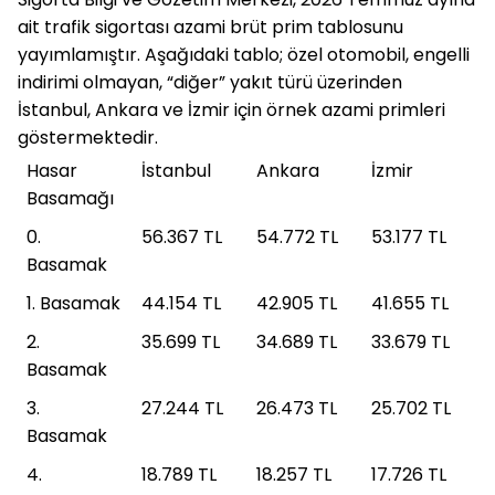
ait trafik sigortası azami brüt prim tablosunu 
yayımlamıştır. Aşağıdaki tablo; özel otomobil, engelli 
indirimi olmayan, “diğer” yakıt türü üzerinden 
İstanbul, Ankara ve İzmir için örnek azami primleri 
göstermektedir.
Hasar 
İstanbul
Ankara
İzmir
Basamağı
0. 
56.367 TL
54.772 TL
53.177 TL
Basamak
1. Basamak
44.154 TL
42.905 TL
41.655 TL
2. 
35.699 TL
34.689 TL
33.679 TL
Basamak
3. 
27.244 TL
26.473 TL
25.702 TL
Basamak
4. 
18.789 TL
18.257 TL
17.726 TL