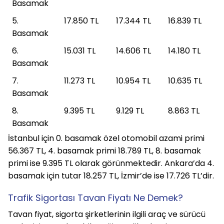
Basamak
5. 
17.850 TL
17.344 TL
16.839 TL
Basamak
6. 
15.031 TL
14.606 TL
14.180 TL
Basamak
7. 
11.273 TL
10.954 TL
10.635 TL
Basamak
8. 
9.395 TL
9.129 TL
8.863 TL
Basamak
İstanbul için 0. basamak özel otomobil azami primi 
56.367 TL, 4. basamak primi 18.789 TL, 8. basamak 
primi ise 9.395 TL olarak görünmektedir. Ankara’da 4. 
basamak için tutar 18.257 TL, İzmir’de ise 17.726 TL’dir.
Trafik Sigortası Tavan Fiyatı Ne Demek?
Tavan fiyat, sigorta şirketlerinin ilgili araç ve sürücü 