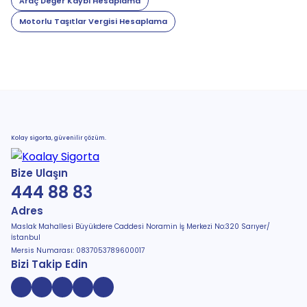
Araç Değer Kaybı Hesaplama
Motorlu Taşıtlar Vergisi Hesaplama
Kolay sigorta, güvenilir çözüm.
Bize Ulaşın
444 88 83
Adres
Maslak Mahallesi Büyükdere Caddesi Noramin İş Merkezi No:320 Sarıyer/
İstanbul
Mersis Numarası: 0837053789600017
Bizi Takip Edin