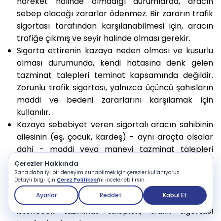
hareket halinde olmadığı durumlarda, aracın
sebep olacağı zararlar ödenmez. Bir zararın trafik
sigortası tarafından karşılanabilmesi için, aracın
trafiğe çıkmış ve seyir halinde olması gerekir.
Sigorta ettirenin kazaya neden olması ve kusurlu
olması durumunda, kendi hatasına denk gelen
tazminat talepleri teminat kapsamında değildir.
Zorunlu trafik sigortası, yalnızca üçüncü şahısların
maddi ve bedeni zararlarını karşılamak için
kullanılır.
Kazaya sebebiyet veren sigortalı aracın sahibinin
ailesinin (eş, çocuk, kardeş) - aynı araçta olsalar
dahi - maddi veya manevi tazminat talepleri
karşılanmaz.
Çerezler Hakkında
Gelir ya da kâr kaybı, iş durması ve kira
Sana daha iyi bir deneyim sunabilmek için çerezler kullanıyoruz.
Detaylı bilgi için
Çerez Politikası
'nı incelenebilirsin.
mahrumiyeti gibi kazaya karışan araca bağlı
Ayarlar
Reddet
Kabul Et
dolaylı olarak meydana gelen zararlar nedeniyle
istenecek tazminat talepleri, trafik sigortası