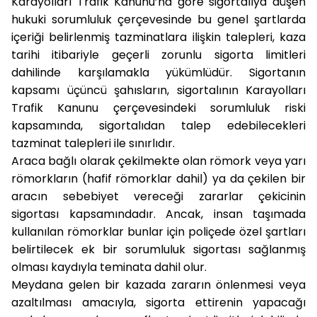
Karayolları Trafik Kanunu’na göre sigortalıya düşen
hukuki sorumluluk çerçevesinde bu genel şartlarda
içeriği belirlenmiş tazminatlara ilişkin talepleri, kaza
tarihi itibariyle geçerli zorunlu sigorta limitleri
dahilinde karşılamakla yükümlüdür. Sigortanın
kapsamı üçüncü şahısların, sigortalının Karayolları
Trafik Kanunu çerçevesindeki sorumluluk riski
kapsamında, sigortalıdan talep edebilecekleri
tazminat talepleri ile sınırlıdır.
Araca bağlı olarak çekilmekte olan römork veya yarı
römorkların (hafif römorklar dahil) ya da çekilen bir
aracın sebebiyet vereceği zararlar çekicinin
sigortası kapsamındadır. Ancak, insan taşımada
kullanılan römorklar bunlar için poliçede özel şartları
belirtilecek ek bir sorumluluk sigortası sağlanmış
olması kaydıyla teminata dahil olur.
Meydana gelen bir kazada zararın önlenmesi veya
azaltılması amacıyla, sigorta ettirenin yapacağı