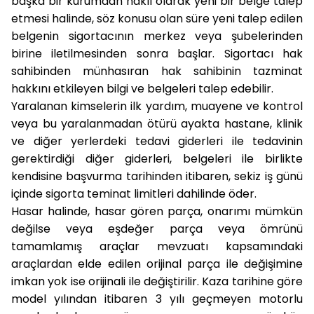
başka bir kurumdan haklı olarak yeni bir belge talep
etmesi halinde, söz konusu olan süre yeni talep edilen
belgenin sigortacının merkez veya şubelerinden
birine iletilmesinden sonra başlar. Sigortacı hak
sahibinden münhasıran hak sahibinin tazminat
hakkını etkileyen bilgi ve belgeleri talep edebilir.
Yaralanan kimselerin ilk yardım, muayene ve kontrol
veya bu yaralanmadan ötürü ayakta hastane, klinik
ve diğer yerlerdeki tedavi giderleri ile tedavinin
gerektirdiği diğer giderleri, belgeleri ile birlikte
kendisine başvurma tarihinden itibaren, sekiz iş günü
içinde sigorta teminat limitleri dahilinde öder.
Hasar halinde, hasar gören parça, onarımı mümkün
değilse veya eşdeğer parça veya ömrünü
tamamlamış araçlar mevzuatı kapsamındaki
araçlardan elde edilen orijinal parça ile değişimine
imkan yok ise orijinali ile değiştirilir. Kaza tarihine göre
model yılından itibaren 3 yılı geçmeyen motorlu