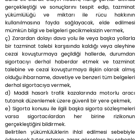
gerçekleştiği ve sonuçlarını tespit edip, tazminat
yükümlülüğü ve miktarı ile rücu hakkının
kullanılmasına fayda sağlayacak, elde edilmesi
mümkün bilgi ve belgeleri gecikmeksizin vermek,
ç)
Zarardan dolayı dava yolu ile veya başka yollarla
bir tazminat talebi karşısında kaldığı veya aleyhine
cezai kovuşturmaya geçildiği hallerde, durumdan
sigortacıyı derhal haberdar etmek ve tazminat
talebine ve cezai kovuşturmaya ilişkin olarak almış
olduğu ihbarname, davetiye ve benzeri tüm belgeleri
derhal sigortacıya vermek,
d)
Maddi hasarlı trafik kazalarında motorlu aracı
tutanak düzenlemek üzere güvenli bir yere çekmek,
e)
Sigorta konusu ile ilgili başka sigorta sözleşmeleri
varsa sigortacılardan her birine rizikonun
gerçekleştiğini bildirmek.
Belirtilen yükümlülüklerin ihlal edilmesi sebebiyle
ödenecek tutar artarsa, zarar görenlere bu sebeple