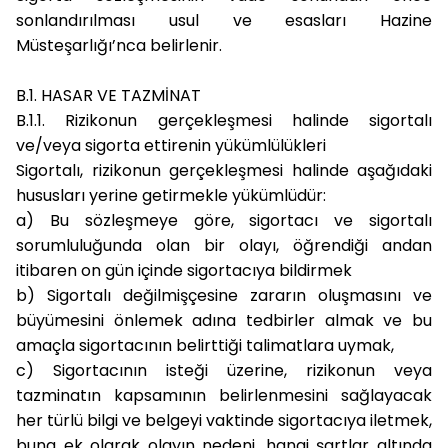
sonlandırılması usul ve esasları Hazine
Müsteşarlığı’nca belirlenir.
B.1. HASAR VE TAZMİNAT
B.1.1. Rizikonun gerçekleşmesi halinde sigortalı
ve/veya sigorta ettirenin yükümlülükleri
Sigortalı, rizikonun gerçekleşmesi halinde aşağıdaki
hususları yerine getirmekle yükümlüdür:
a)
Bu sözleşmeye göre, sigortacı ve sigortalı
sorumluluğunda olan bir olayı, öğrendiği andan
itibaren on gün içinde sigortacıya bildirmek
b)
Sigortalı değilmişçesine zararın oluşmasını ve
büyümesini önlemek adına tedbirler almak ve bu
amaçla sigortacının belirttiği talimatlara uymak,
c)
Sigortacının isteği üzerine, rizikonun veya
tazminatın kapsamının belirlenmesini sağlayacak
her türlü bilgi ve belgeyi vaktinde sigortacıya iletmek,
buna ek olarak olayın nedeni, hangi şartlar altında