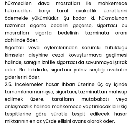
hükmedilen dava masrafları ile mahkemece
hükmedilen karşı taraf avukatlık ücretlerini
ödemekle yükümlüdür. Şu kadar ki, hükmolunan
tazminat sigorta bedelini geçerse, sigortacı bu
masrafları sigorta bedelinin tazminata oranı
dahilinde öder.
Sigortalı veya eylemlerinden sorumlu tutulduğu
kimseler aleyhine cezai kovuşturmaya geçilmesi
halinde, sanığın izni ile sigortacı da savunmaya iştirak
eder. Bu takdirde, sigortacı yalnız seçtiği avukatın
giderlerini öder.
2.5.
İncelemeler hasar ihbarı üzerine üç ay içinde
tamamlanamamışsa; sigortacı, tazminattan mahsup
edilmek üzere, tarafların mutabakatı veya
anlaşmazlık hâlinde mahkemece yaptırılacak bilirkişi
tespitlerine göre süratle tespit edilecek hasar
miktarının en az yüzde ellisini avans olarak öder.