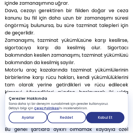
içinde zamanaşımına uğrar.
Dava, cezayı gerektiren bir fiilden doğar ve ceza
kanunu bu fiil için daha uzun bir zamanaşımı süresi
öngörmüş bulunursa, bu süre tazminat talepleri için
de geçerlidir.
Zamanaşımı, tazminat yükümlüsüne karşı kesilirse,
sigortacıya karşı da kesilmiş olur. Sigortacı
bakımından kesilen zamanaşımı, tazminat yükümlüsü
bakımından da kesilmiş sayılır.
Motorlu araç kazalarında tazminat yükümlülerinin
birbirlerine karşı rücu hakları, kendi yükümlülüklerini
tam olarak yerine getirdikleri ve rücu edilecek
kimseyi öğrendikleri günden başlayarak iki yılda
Çerezler Hakkında
zamanaşımına uğrar.
Sana daha iyi bir deneyim sunabilmek için çerezler kullanıyoruz.
Diğer hususlarda genel hükümler uygulanır.
Detaylı bilgi için
Çerez Politikası
'nı incelenebilirsin.
Ayarlar
Reddet
Kabul Et
C.9. Özel şartlar
Bu genel şartlara aykırı olmamak kaydıyla özel