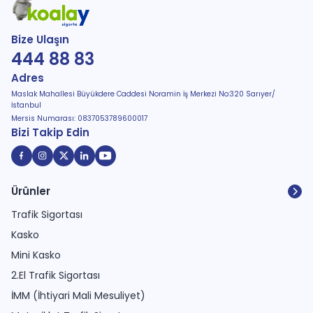
Bize Ulaşın
444 88 83
Adres
Maslak Mahallesi Büyükdere Caddesi Noramin İş Merkezi No:320 Sarıyer/
İstanbul
Mersis Numarası: 0837053789600017
Bizi Takip Edin
Ürünler
Trafik Sigortası
Kasko
Mini Kasko
2.El Trafik Sigortası
İMM (İhtiyari Mali Mesuliyet)