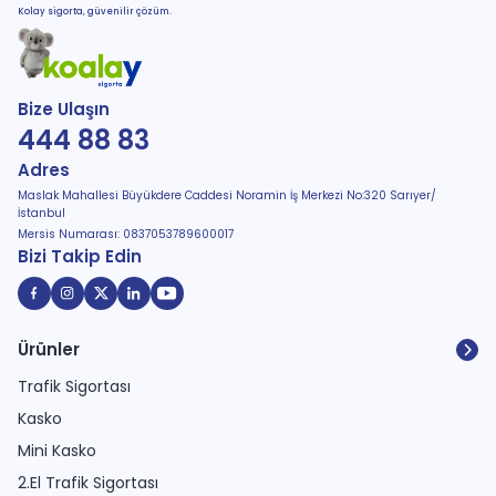
Kolay sigorta, güvenilir çözüm.
Bize Ulaşın
444 88 83
Adres
Maslak Mahallesi Büyükdere Caddesi Noramin İş Merkezi No:320 Sarıyer/
İstanbul
Mersis Numarası: 0837053789600017
Bizi Takip Edin
Ürünler
Trafik Sigortası
Kasko
Mini Kasko
2.El Trafik Sigortası