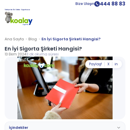
444 88 83
Bize Ulaşın
Türkiye’nin İlk Online Sigortacısı
Ana Sayfa
Blog
En İyi Sigorta Şirketi Hangisi?
En İyi Sigorta Şirketi Hangisi?
13 Ekim 2024
3 dk okuma süresi
Paylaş
f
X
in
İçindekiler