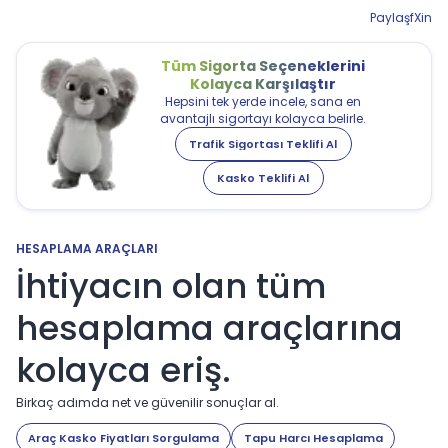
Paylaş
f
X
in
Tüm Sigorta Seçeneklerini
Kolayca Karşılaştır
Hepsini tek yerde incele, sana en
avantajlı sigortayı kolayca belirle.
Trafik Sigortası Teklifi Al
Kasko Teklifi Al
HESAPLAMA ARAÇLARI
İhtiyacın olan tüm
hesaplama araçlarına
kolayca eriş.
Birkaç adımda net ve güvenilir sonuçlar al.
Araç Kasko Fiyatları Sorgulama
Tapu Harcı Hesaplama