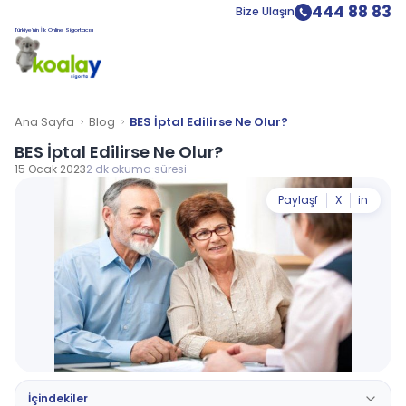
444 88 83
Bize Ulaşın
Türkiye’nin İlk Online Sigortacısı
Ana Sayfa
Blog
BES İptal Edilirse Ne Olur?
BES İptal Edilirse Ne Olur?
15 Ocak 2023
2 dk okuma süresi
Paylaş
f
X
in
İçindekiler