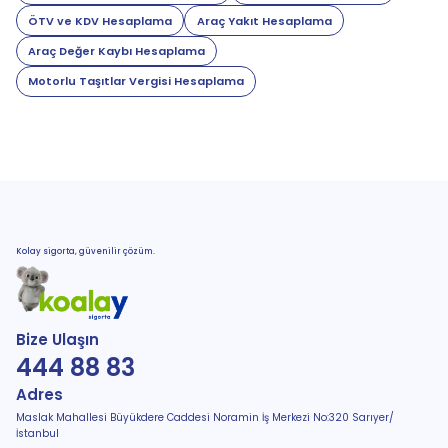
ÖTV ve KDV Hesaplama
Araç Yakıt Hesaplama
Araç Değer Kaybı Hesaplama
Motorlu Taşıtlar Vergisi Hesaplama
Kolay sigorta, güvenilir çözüm.
Bize Ulaşın
444 88 83
Adres
Maslak Mahallesi Büyükdere Caddesi Noramin İş Merkezi No:320 Sarıyer/
İstanbul