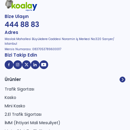
Bize Ulaşın
444 88 83
Adres
Maslak Mahallesi Büyükdere Caddesi Noramin İş Merkezi No:320 Sarıyer/
İstanbul
Mersis Numarası: 0837053789600017
Bizi Takip Edin
Ürünler
Trafik Sigortası
Kasko
Mini Kasko
2.El Trafik Sigortası
İMM (İhtiyari Mali Mesuliyet)