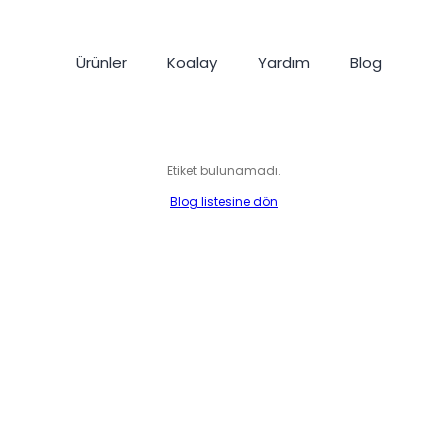
Ürünler
Koalay
Yardım
Blog
Etiket bulunamadı.
Blog listesine dön