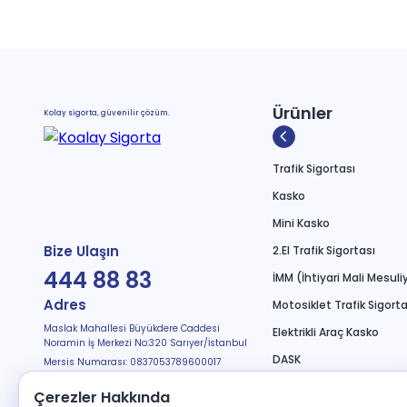
Ürünler
Kolay sigorta, güvenilir çözüm.
Trafik Sigortası
Kasko
Mini Kasko
Bize Ulaşın
2.El Trafik Sigortası
444 88 83
İMM (İhtiyari Mali Mesuli
Adres
Motosiklet Trafik Sigorta
Maslak Mahallesi Büyükdere Caddesi
Elektrikli Araç Kasko
Noramin İş Merkezi No:320 Sarıyer/İstanbul
DASK
Mersis Numarası: 0837053789600017
Bizi Takip Edin
Seyahat Sağlık
Çerezler Hakkında