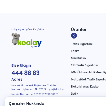
Ürünler
Kolay sigorta, güvenilir çözüm.
Trafik Sigortası
Kasko
Mini Kasko
Bize Ulaşın
2.El Trafik Sigortası
444 88 83
İMM (İhtiyari Mali Mesuli
Adres
Motosiklet Trafik Sigorta
Maslak Mahallesi Büyükdere Caddesi
Elektrikli Araç Kasko
Noramin İş Merkezi No:320 Sarıyer/İstanbul
DASK
Mersis Numarası: 0837053789600017
Bizi Takip Edin
Seyahat Sağlık
Çerezler Hakkında