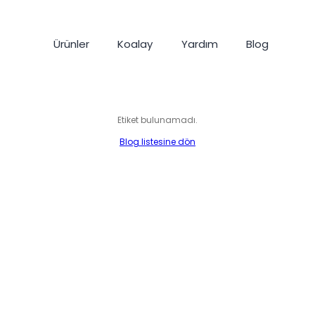
Ürünler
Koalay
Yardım
Blog
Etiket bulunamadı.
Blog listesine dön