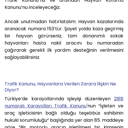
Trafik Kanunu’nu ve ardından Hayvan Koruma
Kanunu’nu inceleyeceğiz.
Ancak unutmadan hatırlatalım: Hayvan kazalarında
aranacak numara 153’tür. Şayet yolda kaza geçirmiş
bir hayvan görürseniz, tam donanımlı sokak
hayvanları hasta nakil aracını bu numaradan
çağırarak gerekli ilk yardım desteğinin verilmesini
sağlayabilirsiniz.
Trafik Kanunu, Hayvanlara Verilen Zarara İlişkin Ne
Diyor?
Türkiye’de karayollarında işleyişi düzenleyen
2918
numaralı Karayolları Trafik Kanunu
'nun “İşleten ve
araç işleticisinin bağlı olduğu teşebbüs sahibinin
hukuki sorumluluğu” başlığında yer alan 85. maddeye
göre “Bir motorlu aracın işletilmesi bir kimsenin