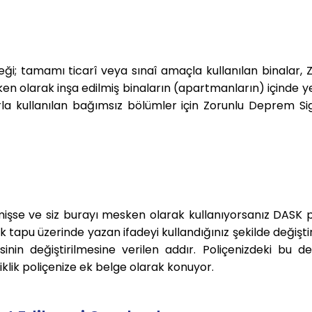
eği; tamamı ticarî veya sınaî amaçla kullanılan binalar, 
n olarak inşa edilmiş binaların (apartmanların) içinde y
la kullanılan bağımsız bölümler için Zorunlu Deprem Si
işse ve siz burayı mesken olarak kullanıyorsanız DASK p
k tapu üzerinde yazan ifadeyi kullandığınız şekilde değişt
sinin değiştirilmesine verilen addır. Poliçenizdeki bu değ
iklik poliçenize ek belge olarak konuyor.