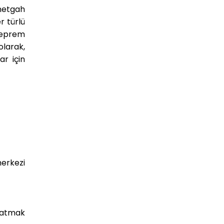
ametgah
r türlü
deprem
olarak,
ar için
merkezi
flatmak