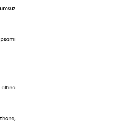
lumsuz
apsamı
altına
thane,