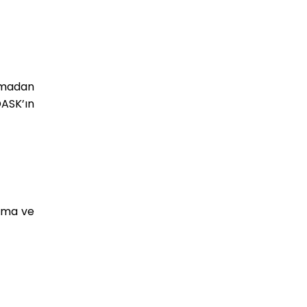
lmadan
DASK’ın
anma ve