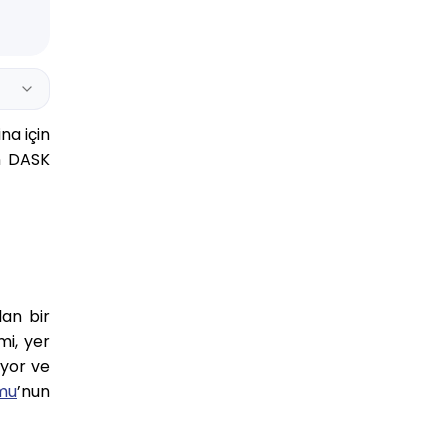
na için
in DASK
lan bir
mi, yer
ıyor ve
umu
’nun