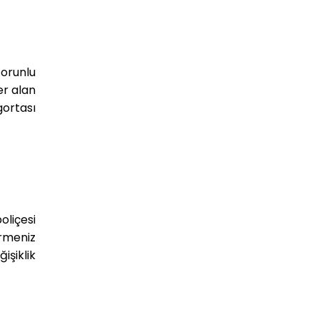
Zorunlu
er alan
gortası
oliçesi
irmeniz
işiklik