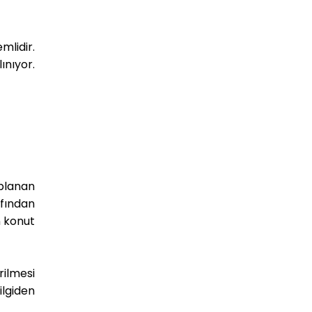
lidir.
ınıyor.
planan
afından
n konut
rilmesi
ilgiden