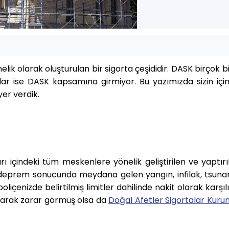
lik olarak oluşturulan bir sigorta çeşididir. DASK birçok bi
alar ise DASK kapsamına girmiyor. Bu yazımızda sizin iç
er verdik.
ı içindeki tüm meskenlere yönelik geliştirilen ve yaptırı
 deprem sonucunda meydana gelen yangın, infilak, tsuna
içenizde belirtilmiş limitler dahilinde nakit olarak karşıl
larak zarar görmüş olsa da
Doğal Afetler Sigortalar Kur