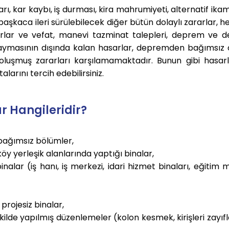
, kar kaybı, iş durması, kira mahrumiyeti, alternatif ik
başkaca ileri sürülebilecek diğer bütün dolaylı zararlar, he
rarlar ve vefat, manevi tazminat talepleri, deprem ve 
kaymasının dışında kalan hasarlar, depremden bağımsız 
 oluşmuş zararları karşılamamaktadır
.
Bunun gibi hasarl
larını tercih edebilirsiniz.
 Hangileridir?
 bağımsız bölümler,
öy yerleşik alanlarında yaptığı binalar,
nalar (iş hanı, iş merkezi, idari hizmet binaları, eğitim 
rojesiz binalar,
ekilde yapılmış düzenlemeler (kolon kesmek, kirişleri zayı