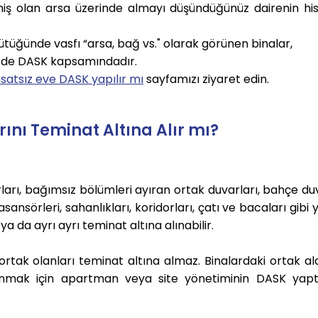
iş olan arsa üzerinde almayı düşündüğünüz dairenin his
tüğünde vasfı “arsa, bağ vs." olarak görünen binalar,
i de DASK kapsamındadır.
satsız eve DASK yapılır mı
sayfamızı ziyaret edin.
nı Teminat Altına Alır mı?
arı, bağımsız bölümleri ayıran ortak duvarları, bahçe duv
sansörleri, sahanlıkları, koridorları, çatı ve bacaları gibi 
a da ayrı ayrı teminat altına alınabilir.
 ortak olanları teminat altına almaz. Binalardaki ortak al
nmak için apartman veya site yönetiminin DASK yapt