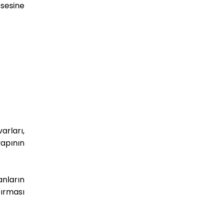
sesine
arları,
yapının
anların
ırması