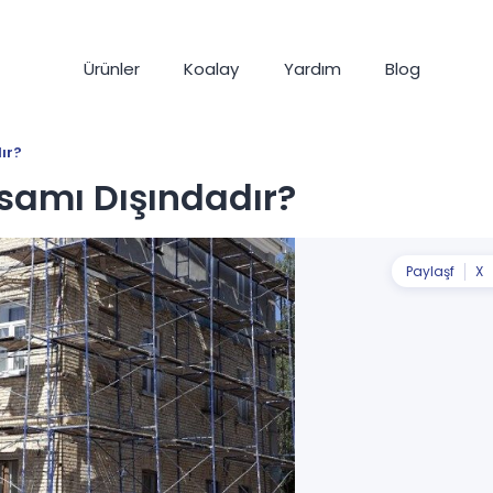
Ürünler
Koalay
Yardım
Blog
ır?
samı Dışındadır?
Paylaş
f
X