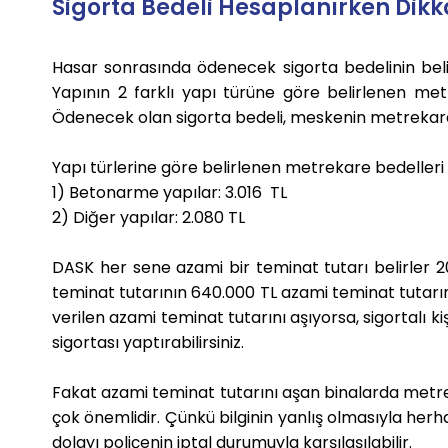
Sigorta Bedeli Hesaplanırken Dikk
Hasar sonrasında ödenecek sigorta bedelinin be
Yapının 2 farklı yapı türüne göre belirlenen met
Ödenecek olan sigorta bedeli, meskenin metrekares
Yapı türlerine göre belirlenen metrekare bedelleri 20
1) Betonarme yapılar: 3.016 TL
2) Diğer yapılar: 2.080 TL
DASK
her sene azami bir teminat tutarı belirler 2
teminat tutarının 640.000 TL azami teminat tutar
verilen azami teminat tutarını aşıyorsa, sigortalı ki
sigortası yaptırabilirsiniz.
Fakat azami teminat tutarını aşan binalarda metre
çok önemlidir. Çünkü bilginin yanlış olmasıyla her
dolayı poliçenin iptal durumuyla karşılaşılabilir.