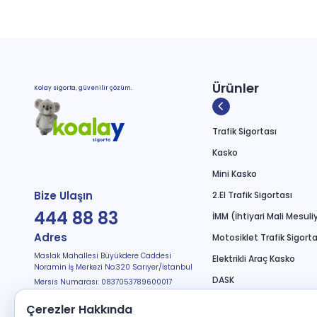
Ürünler
Kolay sigorta, güvenilir çözüm.
Trafik Sigortası
Kasko
Mini Kasko
Bize Ulaşın
2.El Trafik Sigortası
444 88 83
İMM (İhtiyari Mali Mesuli
Adres
Motosiklet Trafik Sigorta
Maslak Mahallesi Büyükdere Caddesi
Elektrikli Araç Kasko
Noramin İş Merkezi No:320 Sarıyer/İstanbul
DASK
Mersis Numarası: 0837053789600017
Bizi Takip Edin
Seyahat Sağlık
Çerezler Hakkında