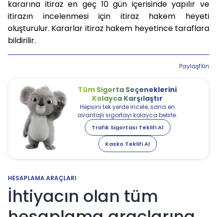
kararına itiraz en geç 10 gün içerisinde yapılır ve
itirazın incelenmesi için itiraz hakem heyeti
oluşturulur. Kararlar itiraz hakem heyetince taraflara
bildirilir.
Paylaş
f
X
in
Tüm Sigorta Seçeneklerini
Kolayca Karşılaştır
Hepsini tek yerde incele, sana en
avantajlı sigortayı kolayca belirle.
Trafik Sigortası Teklifi Al
Kasko Teklifi Al
HESAPLAMA ARAÇLARI
İhtiyacın olan tüm
hesaplama araçlarına