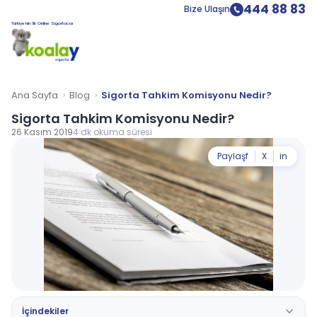
444 88 83
Bize Ulaşın
Türkiye’nin İlk Online Sigortacısı
Ana Sayfa
Blog
Sigorta Tahkim Komisyonu Nedir?
Sigorta Tahkim Komisyonu Nedir?
26 Kasım 2019
4 dk okuma süresi
Paylaş
f
X
in
İçindekiler