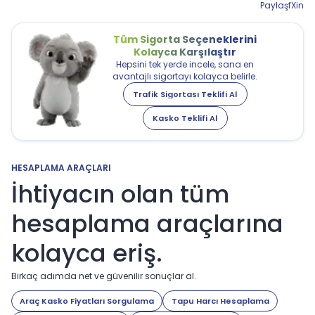
Paylaş
f
X
in
Tüm Sigorta Seçeneklerini
Kolayca Karşılaştır
Hepsini tek yerde incele, sana en
avantajlı sigortayı kolayca belirle.
Trafik Sigortası Teklifi Al
Kasko Teklifi Al
HESAPLAMA ARAÇLARI
İhtiyacın olan tüm
hesaplama araçlarına
kolayca eriş.
Birkaç adımda net ve güvenilir sonuçlar al.
Araç Kasko Fiyatları Sorgulama
Tapu Harcı Hesaplama