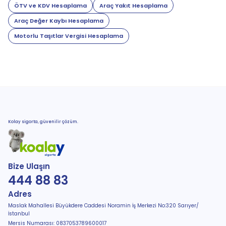
ÖTV ve KDV Hesaplama
Araç Yakıt Hesaplama
Araç Değer Kaybı Hesaplama
Motorlu Taşıtlar Vergisi Hesaplama
Kolay sigorta, güvenilir çözüm.
Bize Ulaşın
444 88 83
Adres
Maslak Mahallesi Büyükdere Caddesi Noramin İş Merkezi No:320 Sarıyer/
İstanbul
Mersis Numarası: 0837053789600017