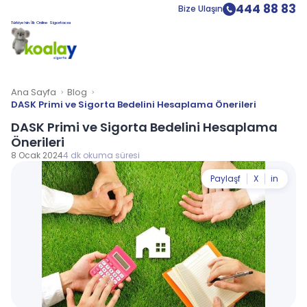
444 88 83
Bize Ulaşın
Türkiye’nin İlk Online Sigortacısı
Ana Sayfa
Blog
DASK Primi ve Sigorta Bedelini Hesaplama Önerileri
DASK Primi ve Sigorta Bedelini Hesaplama
Önerileri
8 Ocak 2024
4 dk okuma süresi
Paylaş
f
X
in